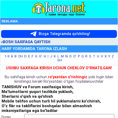
REKLAMA
Bizga Telegramda qo'shiling!
«BOSH SAXIFAGA QAYTISH
HARF YORDAMIDA TARONA IZLASH
1-9
A
B
CH
D
E
F
G
G'
H
I
J
K
L
M
N
O
O'
P
Q
R
S
T
U
V
X
Y
Z
SH
USHBU SAXIFAGA KIRISH UCHUN CHEKLOV O'RNATILGAN!
Bu sahifaga kirish uchun
ro'yxatdan o'tishingiz
yoki login bilan
kirishingiz kerak! Ro'yxatdan o'tgan foydalanuvchilar
TANISHUV va Forum saxifasiga kirish,
Ma'lumotlarni yuqori tezlikda yuklash,
Sherlarni o'qish va qo'shish
Mobile telifon uchun turli hil yuklamalarni ko'chirish,
O'z fikr va takliflarini boshqalar bilan almashish
imkoniyatlariga ega bo'ladilar
Логин: