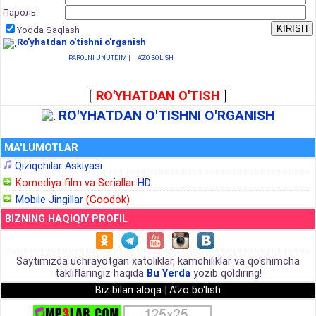
Пароль:
Yodda Saqlash
Ro'yhatdan o'tishni o'rganish
PAROLNI UNUTDIM
|
A'ZO BO'LISH
[
RO'YHATDAN O'TISH
]
RO'YHATDAN O'TISHNI O'RGANISH
MA'LUMOTLAR
Qiziqchilar Askiyasi
Komediya film va Seriallar
HD
Mobile Jingillar
(Goodok)
BIZNING HAQIQIY PROFIL
Saytimizda uchrayotgan xatoliklar, kamchiliklar va qo'shimcha
takliflaringiz haqida
Bu Yerda
yozib qoldiring!
Biz bilan aloqa
|
A'zo bo'lish