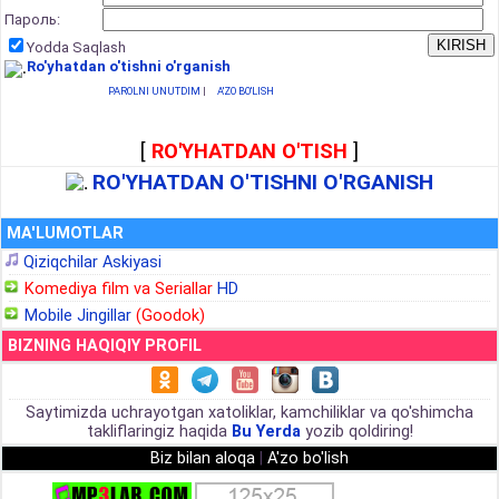
Пароль:
Yodda Saqlash
Ro'yhatdan o'tishni o'rganish
PAROLNI UNUTDIM
|
A'ZO BO'LISH
[
RO'YHATDAN O'TISH
]
RO'YHATDAN O'TISHNI O'RGANISH
MA'LUMOTLAR
Qiziqchilar Askiyasi
Komediya film va Seriallar
HD
Mobile Jingillar
(Goodok)
BIZNING HAQIQIY PROFIL
Saytimizda uchrayotgan xatoliklar, kamchiliklar va qo'shimcha
takliflaringiz haqida
Bu Yerda
yozib qoldiring!
Biz bilan aloqa
|
A'zo bo'lish