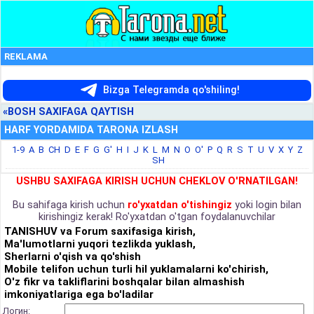
REKLAMA
Bizga Telegramda qo'shiling!
«BOSH SAXIFAGA QAYTISH
HARF YORDAMIDA TARONA IZLASH
1-9
A
B
CH
D
E
F
G
G'
H
I
J
K
L
M
N
O
O'
P
Q
R
S
T
U
V
X
Y
Z
SH
USHBU SAXIFAGA KIRISH UCHUN CHEKLOV O'RNATILGAN!
Bu sahifaga kirish uchun
ro'yxatdan o'tishingiz
yoki login bilan
kirishingiz kerak! Ro'yxatdan o'tgan foydalanuvchilar
TANISHUV va Forum saxifasiga kirish,
Ma'lumotlarni yuqori tezlikda yuklash,
Sherlarni o'qish va qo'shish
Mobile telifon uchun turli hil yuklamalarni ko'chirish,
O'z fikr va takliflarini boshqalar bilan almashish
imkoniyatlariga ega bo'ladilar
Логин: