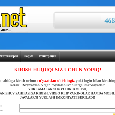
Фотогалерея
Форум
Регистрация
KIRISH HUQUQI SIZ UCHUN YOPIQ!
ro'yxatdan o'tishingiz
 sahifaga kirish uchun
yoki login bilan kirishin
kerak! Ro'yxatdan o'tgan foydalanuvchilarga imkoniyatlar:
YUKLAMALARNI KO`CHIRIB OLISH,
ANISHUV SAHIFASIGA KIRISH, VIDEO KLIP VA KINOLAR HAMDA MOBI
JAVALARNI YUKLASH IMKONIYATI BERILADI!
н:
ль: