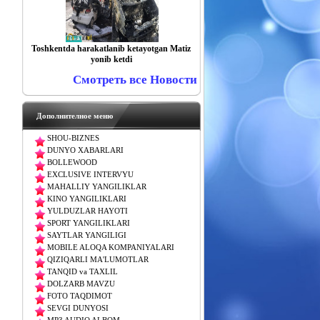
Toshkentda harakatlanib ketayotgan Matiz
yonib ketdi
Смотреть все Новости
Дополнителное меню
SHOU-BIZNES
DUNYO XABARLARI
BOLLEWOOD
EXCLUSIVE INTERVYU
MAHALLIY YANGILIKLAR
KINO YANGILIKLARI
YULDUZLAR HAYOTI
SPORT YANGILIKLARI
SAYTLAR YANGILIGI
MOBILE ALOQA KOMPANIYALARI
QIZIQARLI MA'LUMOTLAR
TANQID va TAXLIL
DOLZARB MAVZU
FOTO TAQDIMOT
SEVGI DUNYOSI