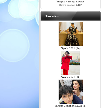
[
·
]
Natijalar
Boshqa Savollar
Barcha ovozlar:
13037
Фотоалбом
Ziyoda 2021 (14)
Ziyoda 2021 (16)
Nilufar Usmonova 2021 (1)