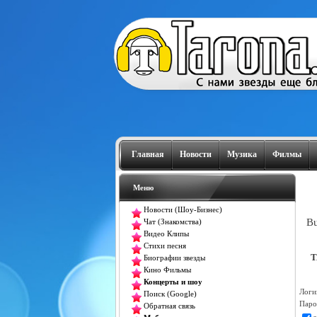
Главная
Новости
Музика
Филмы
Меню
Новости (Шоу-Бизнес)
Bu
Чат (Знакомства)
Видео Клипы
Стихи песня
T
Биографии звезды
Кино Фильмы
Концерты и шоу
Логи
Поиск (Google)
Паро
Обратная связь