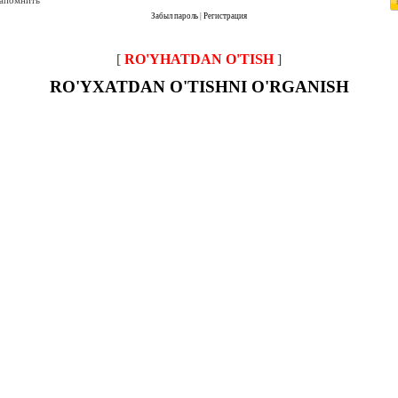
запомнить
Забыл пароль
|
Регистрация
[
RO'YHATDAN O'TISH
]
RO'YXATDAN O'TISHNI O'RGANISH