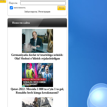
Пароль:
запомнить
Забыл пароль
|
Регистрация
Новости сайта
Germaniyada davlat to‘ntarishiga urinish:
Olaf Sholsni o’ldirish rejalashtirilgan
Qatar-2022: Messida 1 000 ta o‘yin 1 ta gol,
Ronaldu hech kimga kerakmasmi?