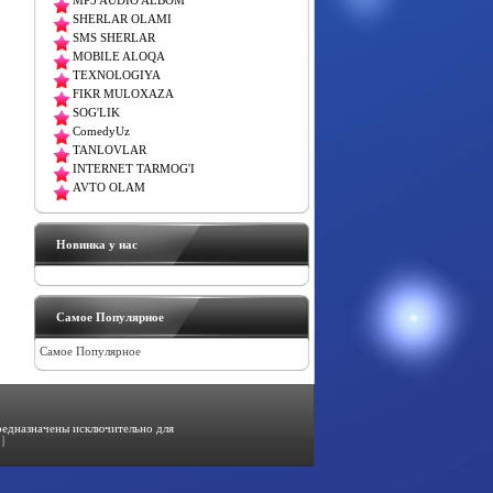
MP3 AUDIO ALBOM
SHERLAR OLAMI
SMS SHERLAR
MOBILE ALOQA
TEXNOLOGIYA
FIKR MULOXAZA
SOG'LIK
ComedyUz
TANLOVLAR
INTERNET TARMOG'I
AVTO OLAM
Новинка у нас
Самое Популярное
Самое Популярное
предназначены исключительно для
|