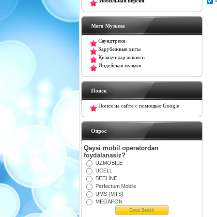
Мобильная версия
Мега Музыка
Саундтреки
Зарубежные хиты
Қизиқчилар аскияси
Индейская музыки
Поиск
Поиск на сайте с помощью Google
Oпрос
Qaysi mobil operatordan
foydalanasiz?
UZMOBILE
UCELL
BEELINE
Perfectum Mobile
UMS (MTS)
MEGAFON