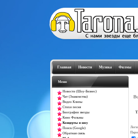
Главная
Новости
Музика
Филмы
Меню
Новости (Шоу-Бизнес)
Bu
Чат (Знакомства)
Видео Клипы
Стихи песня
T
Биографии звезды
Кино Фильмы
Концерты и шоу
Логи
Поиск (Google)
Паро
Обратная связь