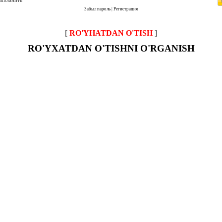
запомнить
Забыл пароль
|
Регистрация
[
RO'YHATDAN O'TISH
]
RO'YXATDAN O'TISHNI O'RGANISH