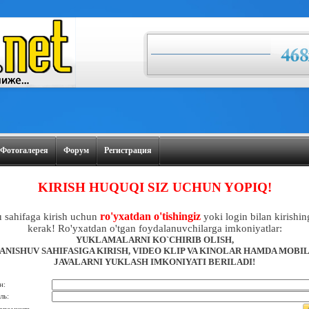
Фотогалерея
Форум
Регистрация
KIRISH HUQUQI SIZ UCHUN YOPIQ!
ro'yxatdan o'tishingiz
 sahifaga kirish uchun
yoki login bilan kirishin
kerak! Ro'yxatdan o'tgan foydalanuvchilarga imkoniyatlar:
YUKLAMALARNI KO`CHIRIB OLISH,
ANISHUV SAHIFASIGA KIRISH, VIDEO KLIP VA KINOLAR HAMDA MOBI
JAVALARNI YUKLASH IMKONIYATI BERILADI!
н:
ль: