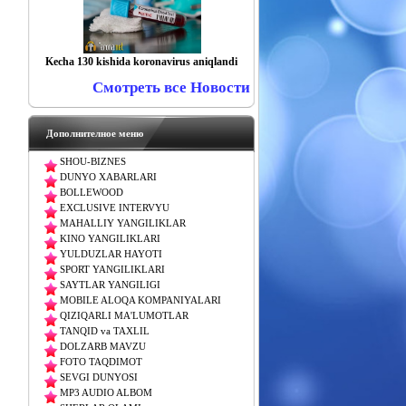
Kecha 130 kishida koronavirus aniqlandi
Смотреть все Новости
Дополнителное меню
SHOU-BIZNES
DUNYO XABARLARI
BOLLEWOOD
EXCLUSIVE INTERVYU
MAHALLIY YANGILIKLAR
KINO YANGILIKLARI
YULDUZLAR HAYOTI
SPORT YANGILIKLARI
SAYTLAR YANGILIGI
MOBILE ALOQA KOMPANIYALARI
QIZIQARLI MA'LUMOTLAR
TANQID va TAXLIL
DOLZARB MAVZU
FOTO TAQDIMOT
SEVGI DUNYOSI
MP3 AUDIO ALBOM