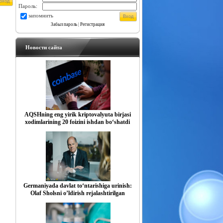
Пароль:
запомнить
Забыл пароль
|
Регистрация
Новости сайта
AQSHning eng yirik kriptovalyuta birjasi
xodimlarining 20 foizini ishdan bo‘shatdi
Germaniyada davlat to‘ntarishiga urinish:
Olaf Sholsni o’ldirish rejalashtirilgan