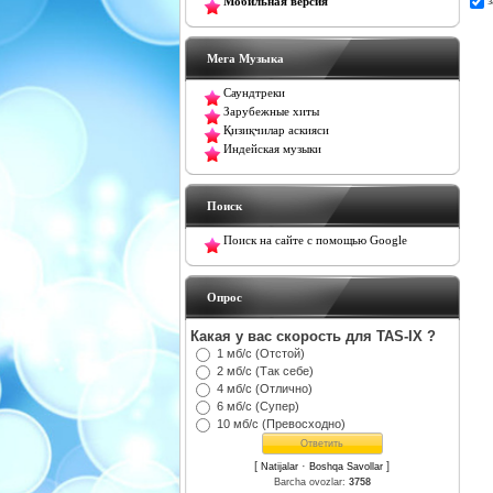
Мобильная версия
Мега Музыка
Саундтреки
Зарубежные хиты
Қизиқчилар аскияси
Индейская музыки
Поиск
Поиск на сайте с помощью Google
Oпрос
Какая у вас скорость для TAS-IX ?
1 мб/с (Отстой)
2 мб/с (Так себе)
4 мб/с (Отлично)
6 мб/с (Супер)
10 мб/с (Превосходно)
[
·
]
Natijalar
Boshqa Savollar
Barcha ovozlar:
3758