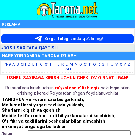
REKLAMA
Bizga Telegramda qo'shiling!
«BOSH SAXIFAGA QAYTISH
HARF YORDAMIDA TARONA IZLASH
1-9
A
B
CH
D
E
F
G
G'
H
I
J
K
L
M
N
O
O'
P
Q
R
S
T
U
V
X
Y
Z
SH
USHBU SAXIFAGA KIRISH UCHUN CHEKLOV O'RNATILGAN!
Bu sahifaga kirish uchun
ro'yxatdan o'tishingiz
yoki login bilan
kirishingiz kerak! Ro'yxatdan o'tgan foydalanuvchilar
TANISHUV va Forum saxifasiga kirish,
Ma'lumotlarni yuqori tezlikda yuklash,
Sherlarni o'qish va qo'shish
Mobile telifon uchun turli hil yuklamalarni ko'chirish,
O'z fikr va takliflarini boshqalar bilan almashish
imkoniyatlariga ega bo'ladilar
Логин: