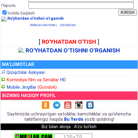
Пароль:
Yodda Saqlash
Ro'yhatdan o'tishni o'rganish
PAROLNI UNUTDIM
|
A'ZO BO'LISH
[
RO'YHATDAN O'TISH
]
RO'YHATDAN O'TISHNI O'RGANISH
MA'LUMOTLAR
Qiziqchilar Askiyasi
Komediya film va Seriallar
HD
Mobile Jingillar
(Goodok)
BIZNING HAQIQIY PROFIL
Saytimizda uchrayotgan xatoliklar, kamchiliklar va qo'shimcha
takliflaringiz haqida
Bu Yerda
yozib qoldiring!
Biz bilan aloqa
|
A'zo bo'lish