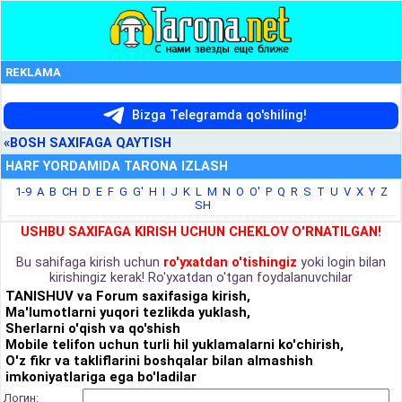
REKLAMA
Bizga Telegramda qo'shiling!
«BOSH SAXIFAGA QAYTISH
HARF YORDAMIDA TARONA IZLASH
1-9
A
B
CH
D
E
F
G
G'
H
I
J
K
L
M
N
O
O'
P
Q
R
S
T
U
V
X
Y
Z
SH
USHBU SAXIFAGA KIRISH UCHUN CHEKLOV O'RNATILGAN!
Bu sahifaga kirish uchun
ro'yxatdan o'tishingiz
yoki login bilan
kirishingiz kerak! Ro'yxatdan o'tgan foydalanuvchilar
TANISHUV va Forum saxifasiga kirish,
Ma'lumotlarni yuqori tezlikda yuklash,
Sherlarni o'qish va qo'shish
Mobile telifon uchun turli hil yuklamalarni ko'chirish,
O'z fikr va takliflarini boshqalar bilan almashish
imkoniyatlariga ega bo'ladilar
Логин: