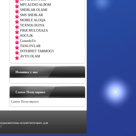
MP3 AUDIO ALBOM
SHERLAR OLAMI
SMS SHERLAR
MOBILE ALOQA
TEXNOLOGIYA
FIKR MULOXAZA
SOG'LIK
ComedyUz
TANLOVLAR
INTERNET TARMOG'I
AVTO OLAM
Новинка у нас
Самое Популярное
Самое Популярное
предназначены исключительно для
|