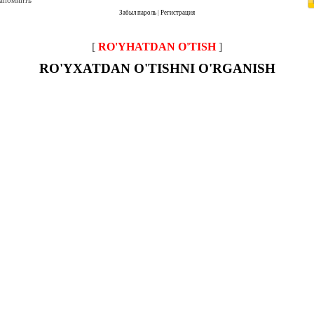
запомнить
Забыл пароль
|
Регистрация
[
RO'YHATDAN O'TISH
]
RO'YXATDAN O'TISHNI O'RGANISH