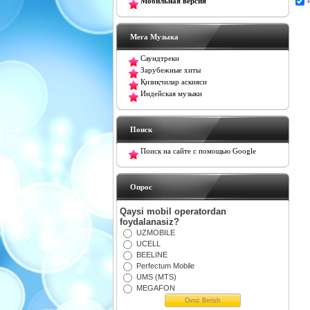
Мобильная версия
Мега Музыка
Саундтреки
Зарубежные хиты
Қизиқчилар аскияси
Индейская музыки
Поиск
Поиск на сайте с помощью Google
Oпрос
Qaysi mobil operatordan
foydalanasiz?
UZMOBILE
UCELL
BEELINE
Perfectum Mobile
UMS (MTS)
MEGAFON