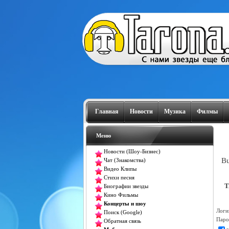
Главная
Новости
Музика
Филмы
Меню
Новости (Шоу-Бизнес)
Bu
Чат (Знакомства)
Видео Клипы
Стихи песня
T
Биографии звезды
Кино Фильмы
Концерты и шоу
Логи
Поиск (Google)
Паро
Обратная связь