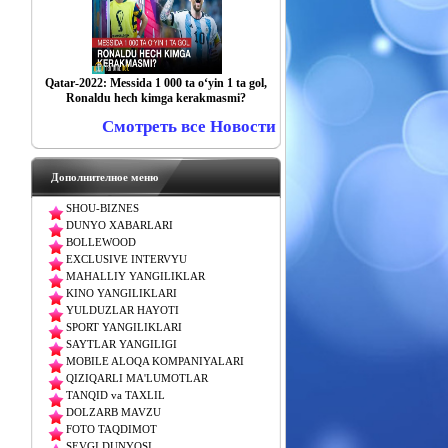
Qatar-2022: Messida 1 000 ta o‘yin 1 ta gol,
Ronaldu hech kimga kerakmasmi?
Смотреть все Новости
Дополнителное меню
SHOU-BIZNES
DUNYO XABARLARI
BOLLEWOOD
EXCLUSIVE INTERVYU
MAHALLIY YANGILIKLAR
KINO YANGILIKLARI
YULDUZLAR HAYOTI
SPORT YANGILIKLARI
SAYTLAR YANGILIGI
MOBILE ALOQA KOMPANIYALARI
QIZIQARLI MA'LUMOTLAR
TANQID va TAXLIL
DOLZARB MAVZU
FOTO TAQDIMOT
SEVGI DUNYOSI