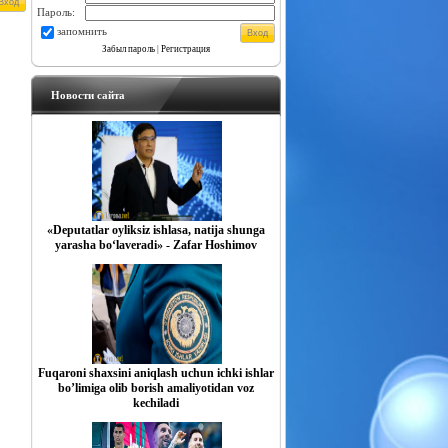
Пароль:
запомнить
Забыл пароль
|
Регистрация
Новости сайта
«Deputatlar oyliksiz ishlasa, natija shunga
yarasha bo‘laveradi» - Zafar Hoshimov
Fuqaroni shaxsini aniqlash uchun ichki ishlar
boʼlimiga olib borish amaliyotidan voz
kechiladi