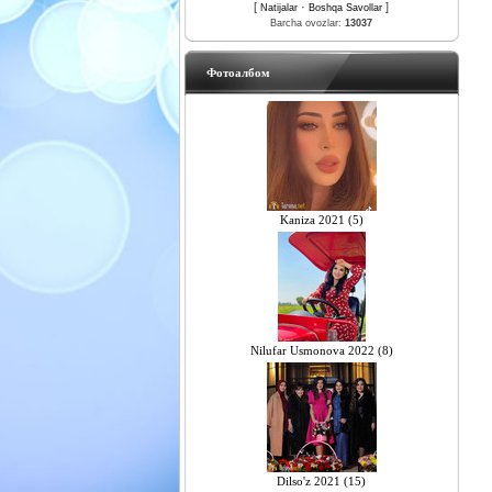
[
·
]
Natijalar
Boshqa Savollar
Barcha ovozlar:
13037
Фотоалбом
Kaniza 2021 (5)
Nilufar Usmonova 2022 (8)
Dilso'z 2021 (15)