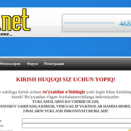
Фотогалерея
Форум
Регистрация
KIRISH HUQUQI SIZ UCHUN YOPIQ!
ro'yxatdan o'tishingiz
 sahifaga kirish uchun
yoki login bilan kirishin
kerak! Ro'yxatdan o'tgan foydalanuvchilarga imkoniyatlar:
YUKLAMALARNI KO`CHIRIB OLISH,
ANISHUV SAHIFASIGA KIRISH, VIDEO KLIP VA KINOLAR HAMDA MOBI
JAVALARNI YUKLASH IMKONIYATI BERILADI!
н:
ль: