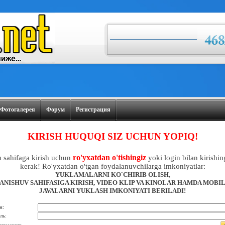
Фотогалерея
Форум
Регистрация
KIRISH HUQUQI SIZ UCHUN YOPIQ!
ro'yxatdan o'tishingiz
 sahifaga kirish uchun
yoki login bilan kirishin
kerak! Ro'yxatdan o'tgan foydalanuvchilarga imkoniyatlar:
YUKLAMALARNI KO`CHIRIB OLISH,
ANISHUV SAHIFASIGA KIRISH, VIDEO KLIP VA KINOLAR HAMDA MOBI
JAVALARNI YUKLASH IMKONIYATI BERILADI!
н:
ль: