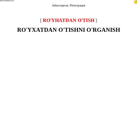
запомнить
Забыл пароль
|
Регистрация
[
RO'YHATDAN O'TISH
]
RO'YXATDAN O'TISHNI O'RGANISH