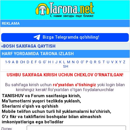
REKLAMA
Bizga Telegramda qo'shiling!
«BOSH SAXIFAGA QAYTISH
HARF YORDAMIDA TARONA IZLASH
1-9
A
B
CH
D
E
F
G
G'
H
I
J
K
L
M
N
O
O'
P
Q
R
S
T
U
V
X
Y
Z
SH
USHBU SAXIFAGA KIRISH UCHUN CHEKLOV O'RNATILGAN!
Bu sahifaga kirish uchun
ro'yxatdan o'tishingiz
yoki login bilan
kirishingiz kerak! Ro'yxatdan o'tgan foydalanuvchilar
TANISHUV va Forum saxifasiga kirish,
Ma'lumotlarni yuqori tezlikda yuklash,
Sherlarni o'qish va qo'shish
Mobile telifon uchun turli hil yuklamalarni ko'chirish,
O'z fikr va takliflarini boshqalar bilan almashish
imkoniyatlariga ega bo'ladilar
Логин: