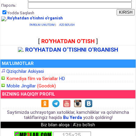
Пароль:
Yodda Saqlash
Ro'yhatdan o'tishni o'rganish
PAROLNI UNUTDIM
|
A'ZO BO'LISH
[
RO'YHATDAN O'TISH
]
RO'YHATDAN O'TISHNI O'RGANISH
MA'LUMOTLAR
Qiziqchilar Askiyasi
Komediya film va Seriallar
HD
Mobile Jingillar
(Goodok)
BIZNING HAQIQIY PROFIL
Saytimizda uchrayotgan xatoliklar, kamchiliklar va qo'shimcha
takliflaringiz haqida
Bu Yerda
yozib qoldiring!
Biz bilan aloqa
|
A'zo bo'lish