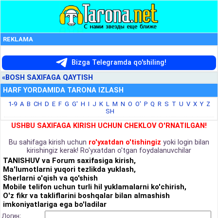
REKLAMA
Bizga Telegramda qo'shiling!
«BOSH SAXIFAGA QAYTISH
HARF YORDAMIDA TARONA IZLASH
1-9
A
B
CH
D
E
F
G
G'
H
I
J
K
L
M
N
O
O'
P
Q
R
S
T
U
V
X
Y
Z
SH
USHBU SAXIFAGA KIRISH UCHUN CHEKLOV O'RNATILGAN!
Bu sahifaga kirish uchun
ro'yxatdan o'tishingiz
yoki login bilan
kirishingiz kerak! Ro'yxatdan o'tgan foydalanuvchilar
TANISHUV va Forum saxifasiga kirish,
Ma'lumotlarni yuqori tezlikda yuklash,
Sherlarni o'qish va qo'shish
Mobile telifon uchun turli hil yuklamalarni ko'chirish,
O'z fikr va takliflarini boshqalar bilan almashish
imkoniyatlariga ega bo'ladilar
Логин: