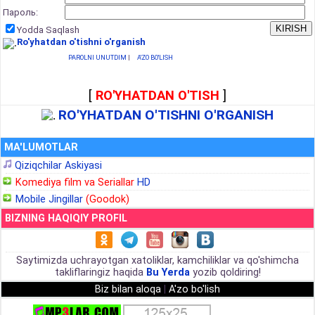
Пароль:
Yodda Saqlash
Ro'yhatdan o'tishni o'rganish
PAROLNI UNUTDIM
|
A'ZO BO'LISH
[
RO'YHATDAN O'TISH
]
RO'YHATDAN O'TISHNI O'RGANISH
MA'LUMOTLAR
Qiziqchilar Askiyasi
Komediya film va Seriallar
HD
Mobile Jingillar
(Goodok)
BIZNING HAQIQIY PROFIL
Saytimizda uchrayotgan xatoliklar, kamchiliklar va qo'shimcha
takliflaringiz haqida
Bu Yerda
yozib qoldiring!
Biz bilan aloqa
|
A'zo bo'lish