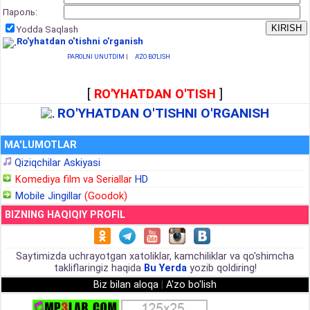
Пароль:
Yodda Saqlash
Ro'yhatdan o'tishni o'rganish
PAROLNI UNUTDIM
|
A'ZO BO'LISH
[
RO'YHATDAN O'TISH
]
RO'YHATDAN O'TISHNI O'RGANISH
MA'LUMOTLAR
Qiziqchilar Askiyasi
Komediya film va Seriallar
HD
Mobile Jingillar
(Goodok)
BIZNING HAQIQIY PROFIL
Saytimizda uchrayotgan xatoliklar, kamchiliklar va qo'shimcha
takliflaringiz haqida
Bu Yerda
yozib qoldiring!
Biz bilan aloqa
|
A'zo bo'lish