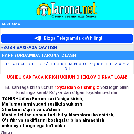
REKLAMA
Bizga Telegramda qo'shiling!
«BOSH SAXIFAGA QAYTISH
HARF YORDAMIDA TARONA IZLASH
1-9
A
B
CH
D
E
F
G
G'
H
I
J
K
L
M
N
O
O'
P
Q
R
S
T
U
V
X
Y
Z
SH
USHBU SAXIFAGA KIRISH UCHUN CHEKLOV O'RNATILGAN!
Bu sahifaga kirish uchun
ro'yxatdan o'tishingiz
yoki login bilan
kirishingiz kerak! Ro'yxatdan o'tgan foydalanuvchilar
TANISHUV va Forum saxifasiga kirish,
Ma'lumotlarni yuqori tezlikda yuklash,
Sherlarni o'qish va qo'shish
Mobile telifon uchun turli hil yuklamalarni ko'chirish,
O'z fikr va takliflarini boshqalar bilan almashish
imkoniyatlariga ega bo'ladilar
Логин: