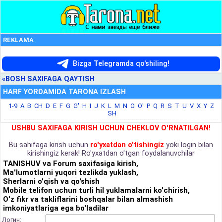
REKLAMA
Bizga Telegramda qo'shiling!
«BOSH SAXIFAGA QAYTISH
HARF YORDAMIDA TARONA IZLASH
1-9
A
B
CH
D
E
F
G
G'
H
I
J
K
L
M
N
O
O'
P
Q
R
S
T
U
V
X
Y
Z
SH
USHBU SAXIFAGA KIRISH UCHUN CHEKLOV O'RNATILGAN!
Bu sahifaga kirish uchun
ro'yxatdan o'tishingiz
yoki login bilan
kirishingiz kerak! Ro'yxatdan o'tgan foydalanuvchilar
TANISHUV va Forum saxifasiga kirish,
Ma'lumotlarni yuqori tezlikda yuklash,
Sherlarni o'qish va qo'shish
Mobile telifon uchun turli hil yuklamalarni ko'chirish,
O'z fikr va takliflarini boshqalar bilan almashish
imkoniyatlariga ega bo'ladilar
Логин: