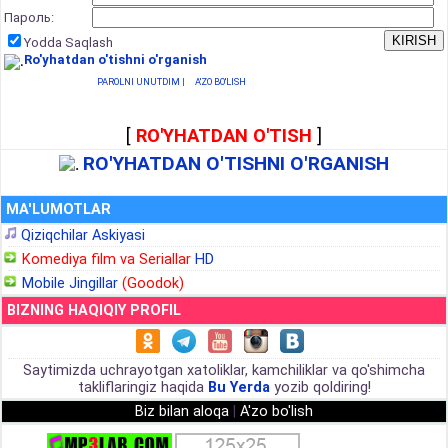
Пароль:
Yodda Saqlash
Ro'yhatdan o'tishni o'rganish
PAROLNI UNUTDIM
|
A'ZO BO'LISH
[
RO'YHATDAN O'TISH
]
RO'YHATDAN O'TISHNI O'RGANISH
MA'LUMOTLAR
Qiziqchilar Askiyasi
Komediya film va Seriallar
HD
Mobile Jingillar
(Goodok)
BIZNING HAQIQIY PROFIL
Saytimizda uchrayotgan xatoliklar, kamchiliklar va qo'shimcha
takliflaringiz haqida
Bu Yerda
yozib qoldiring!
Biz bilan aloqa
|
A'zo bo'lish