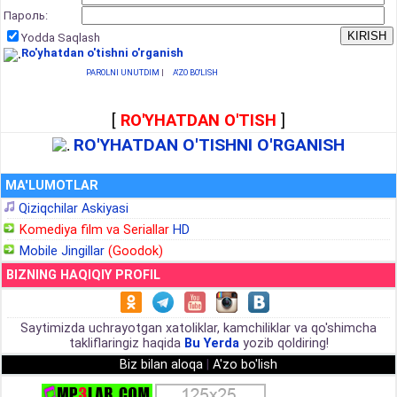
Пароль:
Yodda Saqlash
Ro'yhatdan o'tishni o'rganish
PAROLNI UNUTDIM
|
A'ZO BO'LISH
[
RO'YHATDAN O'TISH
]
RO'YHATDAN O'TISHNI O'RGANISH
MA'LUMOTLAR
Qiziqchilar Askiyasi
Komediya film va Seriallar
HD
Mobile Jingillar
(Goodok)
BIZNING HAQIQIY PROFIL
Saytimizda uchrayotgan xatoliklar, kamchiliklar va qo'shimcha
takliflaringiz haqida
Bu Yerda
yozib qoldiring!
Biz bilan aloqa
|
A'zo bo'lish