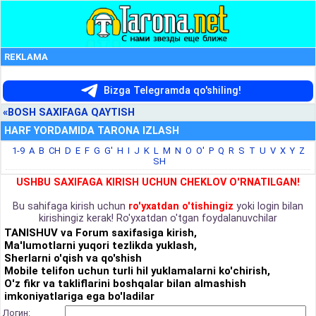
REKLAMA
Bizga Telegramda qo'shiling!
«BOSH SAXIFAGA QAYTISH
HARF YORDAMIDA TARONA IZLASH
1-9
A
B
CH
D
E
F
G
G'
H
I
J
K
L
M
N
O
O'
P
Q
R
S
T
U
V
X
Y
Z
SH
USHBU SAXIFAGA KIRISH UCHUN CHEKLOV O'RNATILGAN!
Bu sahifaga kirish uchun
ro'yxatdan o'tishingiz
yoki login bilan
kirishingiz kerak! Ro'yxatdan o'tgan foydalanuvchilar
TANISHUV va Forum saxifasiga kirish,
Ma'lumotlarni yuqori tezlikda yuklash,
Sherlarni o'qish va qo'shish
Mobile telifon uchun turli hil yuklamalarni ko'chirish,
O'z fikr va takliflarini boshqalar bilan almashish
imkoniyatlariga ega bo'ladilar
Логин: