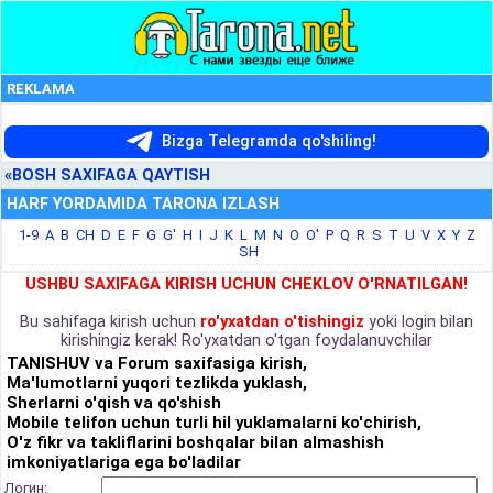
REKLAMA
Bizga Telegramda qo'shiling!
«BOSH SAXIFAGA QAYTISH
HARF YORDAMIDA TARONA IZLASH
1-9
A
B
CH
D
E
F
G
G'
H
I
J
K
L
M
N
O
O'
P
Q
R
S
T
U
V
X
Y
Z
SH
USHBU SAXIFAGA KIRISH UCHUN CHEKLOV O'RNATILGAN!
Bu sahifaga kirish uchun
ro'yxatdan o'tishingiz
yoki login bilan
kirishingiz kerak! Ro'yxatdan o'tgan foydalanuvchilar
TANISHUV va Forum saxifasiga kirish,
Ma'lumotlarni yuqori tezlikda yuklash,
Sherlarni o'qish va qo'shish
Mobile telifon uchun turli hil yuklamalarni ko'chirish,
O'z fikr va takliflarini boshqalar bilan almashish
imkoniyatlariga ega bo'ladilar
Логин: