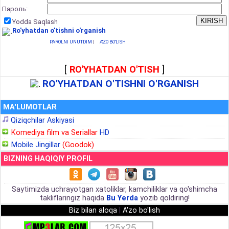
Пароль:
Yodda Saqlash
Ro'yhatdan o'tishni o'rganish
PAROLNI UNUTDIM
|
A'ZO BO'LISH
[
RO'YHATDAN O'TISH
]
RO'YHATDAN O'TISHNI O'RGANISH
MA'LUMOTLAR
Qiziqchilar Askiyasi
Komediya film va Seriallar
HD
Mobile Jingillar
(Goodok)
BIZNING HAQIQIY PROFIL
Saytimizda uchrayotgan xatoliklar, kamchiliklar va qo'shimcha
takliflaringiz haqida
Bu Yerda
yozib qoldiring!
Biz bilan aloqa
|
A'zo bo'lish