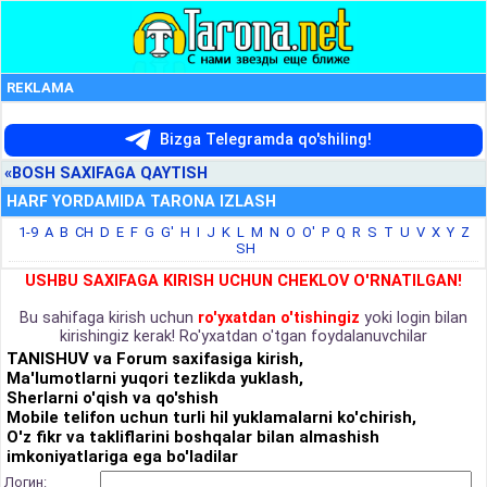
REKLAMA
Bizga Telegramda qo'shiling!
«BOSH SAXIFAGA QAYTISH
HARF YORDAMIDA TARONA IZLASH
1-9
A
B
CH
D
E
F
G
G'
H
I
J
K
L
M
N
O
O'
P
Q
R
S
T
U
V
X
Y
Z
SH
USHBU SAXIFAGA KIRISH UCHUN CHEKLOV O'RNATILGAN!
Bu sahifaga kirish uchun
ro'yxatdan o'tishingiz
yoki login bilan
kirishingiz kerak! Ro'yxatdan o'tgan foydalanuvchilar
TANISHUV va Forum saxifasiga kirish,
Ma'lumotlarni yuqori tezlikda yuklash,
Sherlarni o'qish va qo'shish
Mobile telifon uchun turli hil yuklamalarni ko'chirish,
O'z fikr va takliflarini boshqalar bilan almashish
imkoniyatlariga ega bo'ladilar
Логин: