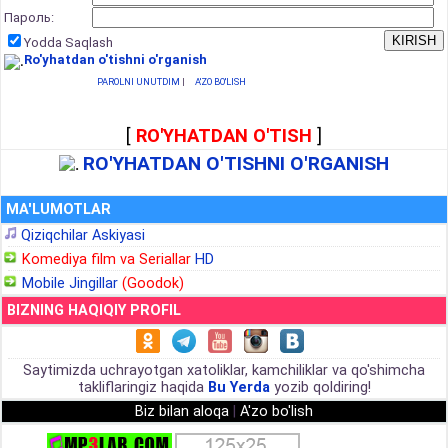
Пароль:
Yodda Saqlash
Ro'yhatdan o'tishni o'rganish
PAROLNI UNUTDIM
|
A'ZO BO'LISH
[
RO'YHATDAN O'TISH
]
RO'YHATDAN O'TISHNI O'RGANISH
MA'LUMOTLAR
Qiziqchilar Askiyasi
Komediya film va Seriallar
HD
Mobile Jingillar
(Goodok)
BIZNING HAQIQIY PROFIL
Saytimizda uchrayotgan xatoliklar, kamchiliklar va qo'shimcha
takliflaringiz haqida
Bu Yerda
yozib qoldiring!
Biz bilan aloqa
|
A'zo bo'lish