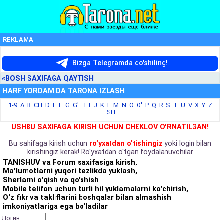
REKLAMA
Bizga Telegramda qo'shiling!
«BOSH SAXIFAGA QAYTISH
HARF YORDAMIDA TARONA IZLASH
1-9
A
B
CH
D
E
F
G
G'
H
I
J
K
L
M
N
O
O'
P
Q
R
S
T
U
V
X
Y
Z
SH
USHBU SAXIFAGA KIRISH UCHUN CHEKLOV O'RNATILGAN!
Bu sahifaga kirish uchun
ro'yxatdan o'tishingiz
yoki login bilan
kirishingiz kerak! Ro'yxatdan o'tgan foydalanuvchilar
TANISHUV va Forum saxifasiga kirish,
Ma'lumotlarni yuqori tezlikda yuklash,
Sherlarni o'qish va qo'shish
Mobile telifon uchun turli hil yuklamalarni ko'chirish,
O'z fikr va takliflarini boshqalar bilan almashish
imkoniyatlariga ega bo'ladilar
Логин: