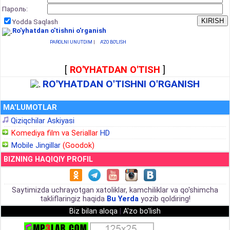
Пароль:
Yodda Saqlash
Ro'yhatdan o'tishni o'rganish
PAROLNI UNUTDIM
|
A'ZO BO'LISH
[
RO'YHATDAN O'TISH
]
RO'YHATDAN O'TISHNI O'RGANISH
MA'LUMOTLAR
Qiziqchilar Askiyasi
Komediya film va Seriallar
HD
Mobile Jingillar
(Goodok)
BIZNING HAQIQIY PROFIL
Saytimizda uchrayotgan xatoliklar, kamchiliklar va qo'shimcha
takliflaringiz haqida
Bu Yerda
yozib qoldiring!
Biz bilan aloqa
|
A'zo bo'lish