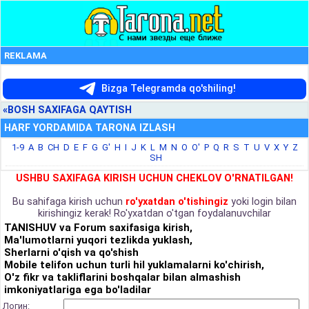
REKLAMA
Bizga Telegramda qo'shiling!
«BOSH SAXIFAGA QAYTISH
HARF YORDAMIDA TARONA IZLASH
1-9
A
B
CH
D
E
F
G
G'
H
I
J
K
L
M
N
O
O'
P
Q
R
S
T
U
V
X
Y
Z
SH
USHBU SAXIFAGA KIRISH UCHUN CHEKLOV O'RNATILGAN!
Bu sahifaga kirish uchun
ro'yxatdan o'tishingiz
yoki login bilan
kirishingiz kerak! Ro'yxatdan o'tgan foydalanuvchilar
TANISHUV va Forum saxifasiga kirish,
Ma'lumotlarni yuqori tezlikda yuklash,
Sherlarni o'qish va qo'shish
Mobile telifon uchun turli hil yuklamalarni ko'chirish,
O'z fikr va takliflarini boshqalar bilan almashish
imkoniyatlariga ega bo'ladilar
Логин: