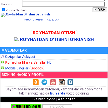
Пароль:
Yodda Saqlash
Ro'yhatdan o'tishni o'rganish
PAROLNI UNUTDIM
|
A'ZO BO'LISH
[
RO'YHATDAN O'TISH
]
RO'YHATDAN O'TISHNI O'RGANISH
MA'LUMOTLAR
Qiziqchilar Askiyasi
Komediya film va Seriallar
HD
Mobile Jingillar
(Goodok)
BIZNING HAQIQIY PROFIL
Saytimizda uchrayotgan xatoliklar, kamchiliklar va qo'shimcha
takliflaringiz haqida
Bu Yerda
yozib qoldiring!
Biz bilan aloqa
|
A'zo bo'lish