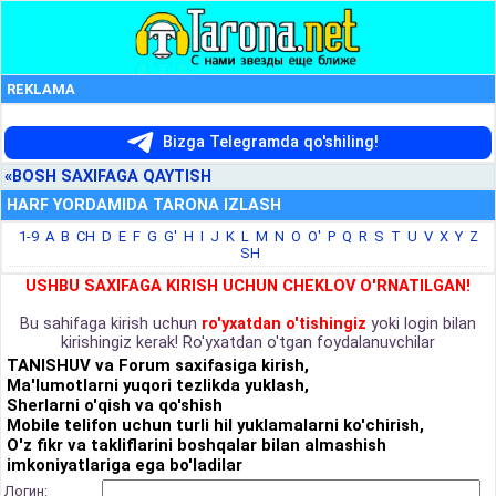
REKLAMA
Bizga Telegramda qo'shiling!
«BOSH SAXIFAGA QAYTISH
HARF YORDAMIDA TARONA IZLASH
1-9
A
B
CH
D
E
F
G
G'
H
I
J
K
L
M
N
O
O'
P
Q
R
S
T
U
V
X
Y
Z
SH
USHBU SAXIFAGA KIRISH UCHUN CHEKLOV O'RNATILGAN!
Bu sahifaga kirish uchun
ro'yxatdan o'tishingiz
yoki login bilan
kirishingiz kerak! Ro'yxatdan o'tgan foydalanuvchilar
TANISHUV va Forum saxifasiga kirish,
Ma'lumotlarni yuqori tezlikda yuklash,
Sherlarni o'qish va qo'shish
Mobile telifon uchun turli hil yuklamalarni ko'chirish,
O'z fikr va takliflarini boshqalar bilan almashish
imkoniyatlariga ega bo'ladilar
Логин: