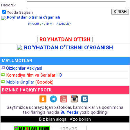
Пароль:
Yodda Saqlash
Ro'yhatdan o'tishni o'rganish
PAROLNI UNUTDIM
|
A'ZO BO'LISH
[
RO'YHATDAN O'TISH
]
RO'YHATDAN O'TISHNI O'RGANISH
MA'LUMOTLAR
Qiziqchilar Askiyasi
Komediya film va Seriallar
HD
Mobile Jingillar
(Goodok)
BIZNING HAQIQIY PROFIL
Saytimizda uchrayotgan xatoliklar, kamchiliklar va qo'shimcha
takliflaringiz haqida
Bu Yerda
yozib qoldiring!
Biz bilan aloqa
|
A'zo bo'lish