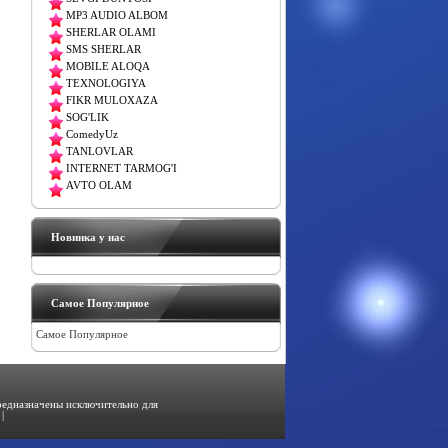
MP3 AUDIO ALBOM
SHERLAR OLAMI
SMS SHERLAR
MOBILE ALOQA
TEXNOLOGIYA
FIKR MULOXAZA
SOG'LIK
ComedyUz
TANLOVLAR
INTERNET TARMOG'I
AVTO OLAM
Новинка у нас
Самое Популярное
Самое Популярное
предназначены исключительно для
|