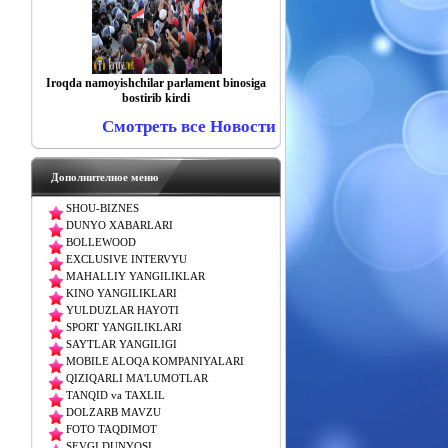
​​​​​​​Iroqda namoyishchilar parlament binosiga
bostirib kirdi
Смотреть все Новости
Дополнителное меню
SHOU-BIZNES
DUNYO XABARLARI
BOLLEWOOD
EXCLUSIVE INTERVYU
MAHALLIY YANGILIKLAR
KINO YANGILIKLARI
YULDUZLAR HAYOTI
SPORT YANGILIKLARI
SAYTLAR YANGILIGI
MOBILE ALOQA KOMPANIYALARI
QIZIQARLI MA'LUMOTLAR
TANQID va TAXLIL
DOLZARB MAVZU
FOTO TAQDIMOT
SEVGI DUNYOSI