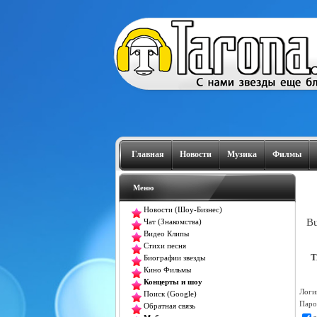
Главная
Новости
Музика
Филмы
Меню
Новости (Шоу-Бизнес)
Bu
Чат (Знакомства)
Видео Клипы
Стихи песня
T
Биографии звезды
Кино Фильмы
Концерты и шоу
Логи
Поиск (Google)
Паро
Обратная связь