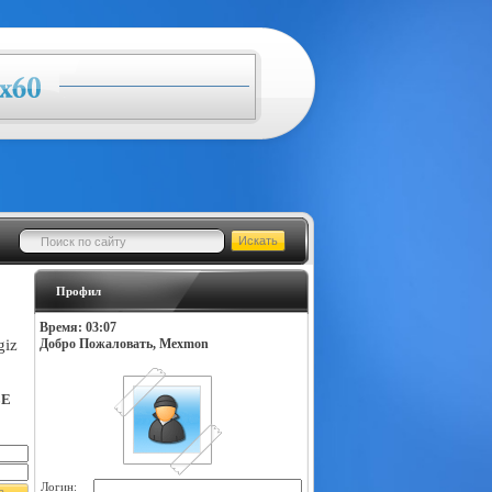
Профил
Время: 03:07
giz
Добро Пожаловать, Mexmon
LE
Логин: