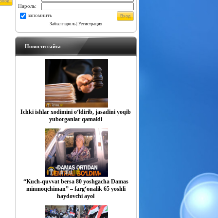
Пароль:
запомнить
Забыл пароль
|
Регистрация
Новости сайта
Ichki ishlar xodimini o‘ldirib, jasadini yoqib
yuborganlar qamaldi
“Kuch-quvvat bersa 80 yoshgacha Damas
minmoqchiman” – farg‘onalik 65 yoshli
haydovchi ayol