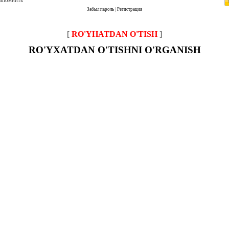
запомнить
Забыл пароль
|
Регистрация
[
RO'YHATDAN O'TISH
]
RO'YXATDAN O'TISHNI O'RGANISH