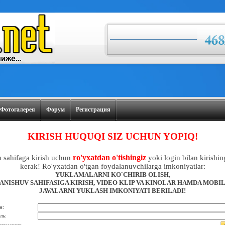
Фотогалерея
Форум
Регистрация
KIRISH HUQUQI SIZ UCHUN YOPIQ!
ro'yxatdan o'tishingiz
 sahifaga kirish uchun
yoki login bilan kirishin
kerak! Ro'yxatdan o'tgan foydalanuvchilarga imkoniyatlar:
YUKLAMALARNI KO`CHIRIB OLISH,
ANISHUV SAHIFASIGA KIRISH, VIDEO KLIP VA KINOLAR HAMDA MOBI
JAVALARNI YUKLASH IMKONIYATI BERILADI!
н:
ль: