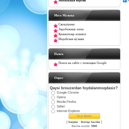
Мобильная версия
Мега Музыка
Саундтреки
Зарубежные хиты
Қизиқчилар аскияси
Индейская музыки
Поиск
Поиск на сайте с помощью Google
Oпрос
Qaysi brouzerdan foydalanmoqdasiz?
Google Chrome
Opera
Mozila Firefox
Safari
Internet Explorer
[
·
]
Natijalar
Boshqa Savollar
Barcha ovozlar:
5900