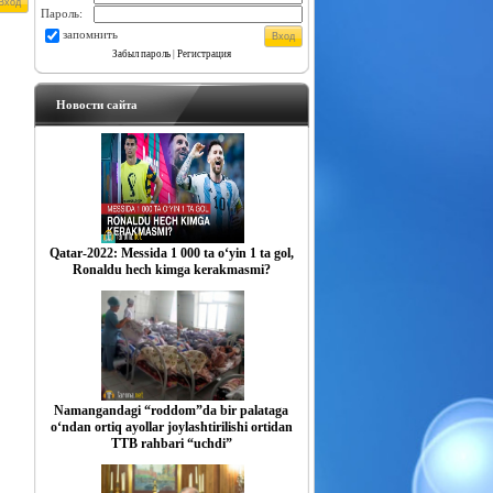
Пароль:
запомнить
Забыл пароль
|
Регистрация
Новости сайта
Qatar-2022: Messida 1 000 ta o‘yin 1 ta gol,
Ronaldu hech kimga kerakmasmi?
Namangandagi “roddom”da bir palataga
o‘ndan ortiq ayollar joylashtirilishi ortidan
TTB rahbari “uchdi”