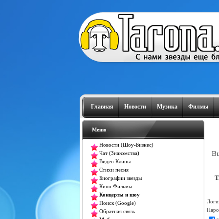
Главная
Новости
Музика
Филмы
Меню
Новости (Шоу-Бизнес)
Bu
Чат (Знакомства)
Видео Клипы
Стихи песня
T
Биографии звезды
Кино Фильмы
Концерты и шоу
Логи
Поиск (Google)
Паро
Обратная связь