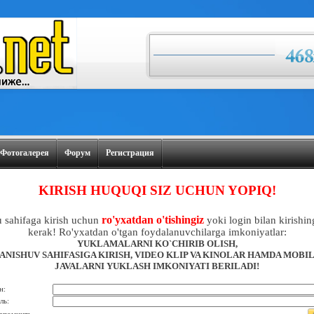
Фотогалерея
Форум
Регистрация
KIRISH HUQUQI SIZ UCHUN YOPIQ!
ro'yxatdan o'tishingiz
 sahifaga kirish uchun
yoki login bilan kirishin
kerak! Ro'yxatdan o'tgan foydalanuvchilarga imkoniyatlar:
YUKLAMALARNI KO`CHIRIB OLISH,
ANISHUV SAHIFASIGA KIRISH, VIDEO KLIP VA KINOLAR HAMDA MOBI
JAVALARNI YUKLASH IMKONIYATI BERILADI!
н:
ль: