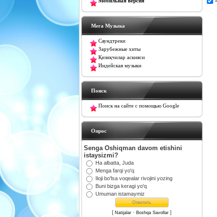
Мобильная версия
Мега Музыка
Саундтреки
Зарубежные хиты
Қизиқчилар аскияси
Индейская музыки
Поиск
Поиск на сайте с помощью Google
Oпрос
Senga Oshiqman davom etishini
istaysizmi?
Ha albatta, Juda
Menga farqi yo'q
Iloji bo'lsa voqealar rivojini yozing
Buni bizga keragi yo'q
Umuman istamaymiz
[
·
]
Natijalar
Boshqa Savollar