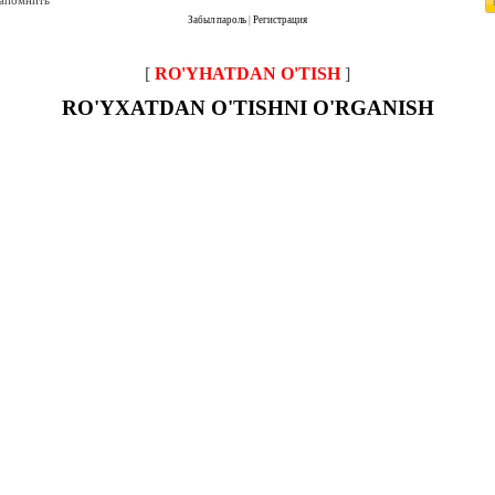
запомнить
Забыл пароль
|
Регистрация
[
RO'YHATDAN O'TISH
]
RO'YXATDAN O'TISHNI O'RGANISH