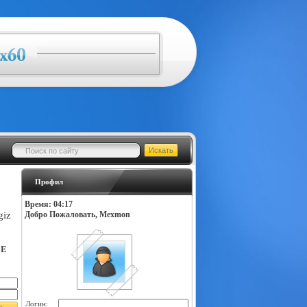
Профил
Время: 04:17
giz
Добро Пожаловать, Mexmon
LE
Логин: