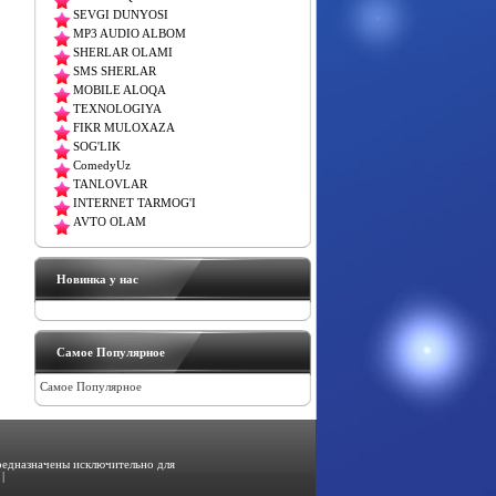
SEVGI DUNYOSI
MP3 AUDIO ALBOM
SHERLAR OLAMI
SMS SHERLAR
MOBILE ALOQA
TEXNOLOGIYA
FIKR MULOXAZA
SOG'LIK
ComedyUz
TANLOVLAR
INTERNET TARMOG'I
AVTO OLAM
Новинка у нас
Самое Популярное
Самое Популярное
предназначены исключительно для
|