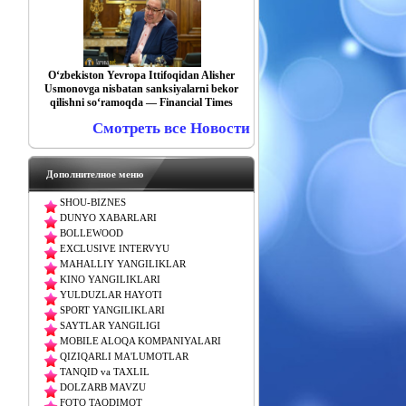
O‘zbekiston Yevropa Ittifoqidan Alisher
Usmonovga nisbatan sanksiyalarni bekor
qilishni so‘ramoqda — Financial Times
Смотреть все Новости
Дополнителное меню
SHOU-BIZNES
DUNYO XABARLARI
BOLLEWOOD
EXCLUSIVE INTERVYU
MAHALLIY YANGILIKLAR
KINO YANGILIKLARI
YULDUZLAR HAYOTI
SPORT YANGILIKLARI
SAYTLAR YANGILIGI
MOBILE ALOQA KOMPANIYALARI
QIZIQARLI MA'LUMOTLAR
TANQID va TAXLIL
DOLZARB MAVZU
FOTO TAQDIMOT