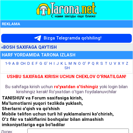
REKLAMA
Bizga Telegramda qo'shiling!
«BOSH SAXIFAGA QAYTISH
HARF YORDAMIDA TARONA IZLASH
1-9
A
B
CH
D
E
F
G
G'
H
I
J
K
L
M
N
O
O'
P
Q
R
S
T
U
V
X
Y
Z
SH
USHBU SAXIFAGA KIRISH UCHUN CHEKLOV O'RNATILGAN!
Bu sahifaga kirish uchun
ro'yxatdan o'tishingiz
yoki login bilan
kirishingiz kerak! Ro'yxatdan o'tgan foydalanuvchilar
TANISHUV va Forum saxifasiga kirish,
Ma'lumotlarni yuqori tezlikda yuklash,
Sherlarni o'qish va qo'shish
Mobile telifon uchun turli hil yuklamalarni ko'chirish,
O'z fikr va takliflarini boshqalar bilan almashish
imkoniyatlariga ega bo'ladilar
Логин: