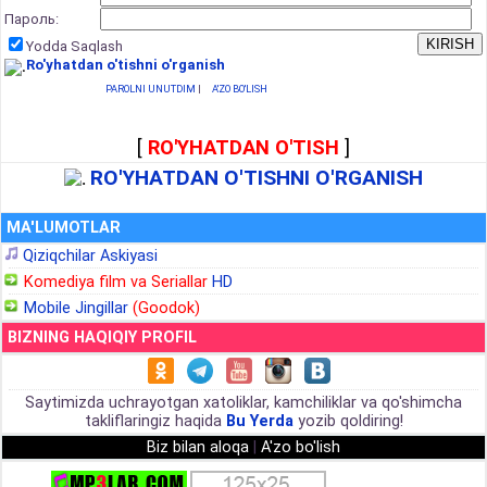
Пароль:
Yodda Saqlash
Ro'yhatdan o'tishni o'rganish
PAROLNI UNUTDIM
|
A'ZO BO'LISH
[
RO'YHATDAN O'TISH
]
RO'YHATDAN O'TISHNI O'RGANISH
MA'LUMOTLAR
Qiziqchilar Askiyasi
Komediya film va Seriallar
HD
Mobile Jingillar
(Goodok)
BIZNING HAQIQIY PROFIL
Saytimizda uchrayotgan xatoliklar, kamchiliklar va qo'shimcha
takliflaringiz haqida
Bu Yerda
yozib qoldiring!
Biz bilan aloqa
|
A'zo bo'lish