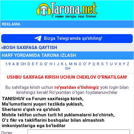
REKLAMA
Bizga Telegramda qo'shiling!
«BOSH SAXIFAGA QAYTISH
HARF YORDAMIDA TARONA IZLASH
1-9
A
B
CH
D
E
F
G
G'
H
I
J
K
L
M
N
O
O'
P
Q
R
S
T
U
V
X
Y
Z
SH
USHBU SAXIFAGA KIRISH UCHUN CHEKLOV O'RNATILGAN!
Bu sahifaga kirish uchun
ro'yxatdan o'tishingiz
yoki login bilan
kirishingiz kerak! Ro'yxatdan o'tgan foydalanuvchilar
TANISHUV va Forum saxifasiga kirish,
Ma'lumotlarni yuqori tezlikda yuklash,
Sherlarni o'qish va qo'shish
Mobile telifon uchun turli hil yuklamalarni ko'chirish,
O'z fikr va takliflarini boshqalar bilan almashish
imkoniyatlariga ega bo'ladilar
Логин: