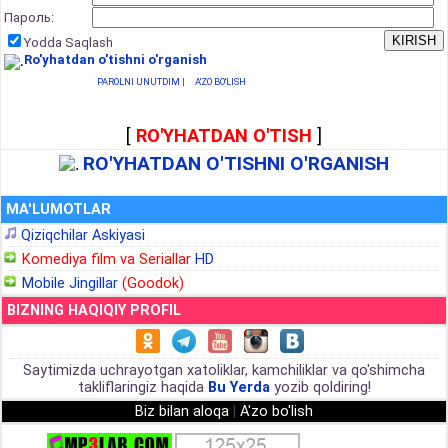
Пароль:
Yodda Saqlash
Ro'yhatdan o'tishni o'rganish
PAROLNI UNUTDIM
|
A'ZO BO'LISH
[
RO'YHATDAN O'TISH
]
RO'YHATDAN O'TISHNI O'RGANISH
MA'LUMOTLAR
Qiziqchilar Askiyasi
Komediya film va Seriallar
HD
Mobile Jingillar
(Goodok)
BIZNING HAQIQIY PROFIL
Saytimizda uchrayotgan xatoliklar, kamchiliklar va qo'shimcha
takliflaringiz haqida
Bu Yerda
yozib qoldiring!
Biz bilan aloqa
|
A'zo bo'lish