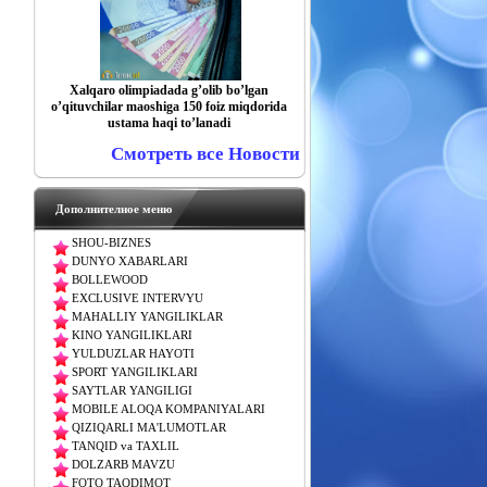
Xalqaro olimpiadada gʼolib boʼlgan
oʼqituvchilar maoshiga 150 foiz miqdorida
ustama haqi toʼlanadi
Смотреть все Новости
Дополнителное меню
SHOU-BIZNES
DUNYO XABARLARI
BOLLEWOOD
EXCLUSIVE INTERVYU
MAHALLIY YANGILIKLAR
KINO YANGILIKLARI
YULDUZLAR HAYOTI
SPORT YANGILIKLARI
SAYTLAR YANGILIGI
MOBILE ALOQA KOMPANIYALARI
QIZIQARLI MA'LUMOTLAR
TANQID va TAXLIL
DOLZARB MAVZU
FOTO TAQDIMOT