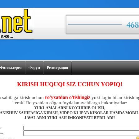
Фотогалерея
Форум
Регистрация
KIRISH HUQUQI SIZ UCHUN YOPIQ!
ro'yxatdan o'tishingiz
 sahifaga kirish uchun
yoki login bilan kirishin
kerak! Ro'yxatdan o'tgan foydalanuvchilarga imkoniyatlar:
YUKLAMALARNI KO`CHIRIB OLISH,
ANISHUV SAHIFASIGA KIRISH, VIDEO KLIP VA KINOLAR HAMDA MOBI
JAVALARNI YUKLASH IMKONIYATI BERILADI!
н:
ль: