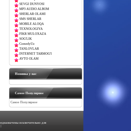
SEVGI DUNYOSI
MP3 AUDIO ALBOM
SHERLAR OLAMI
SMS SHERLAR
MOBILE ALOQA
TEXNOLOGIYA
FIKR MULOXAZA
SOG'LIK
ComedyUz
TANLOVLAR
INTERNET TARMOG'I
AVTO OLAM
Новинка у нас
Самое Популярное
Самое Популярное
предназначены исключительно для
|