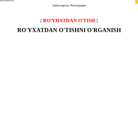
запомнить
Забыл пароль
|
Регистрация
[
RO'YHATDAN O'TISH
]
RO'YXATDAN O'TISHNI O'RGANISH