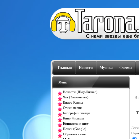
Главная
Новости
Музика
Филмы
Меню
Новости (Шоу-Бизнес)
Bu
Чат (Знакомства)
Видео Клипы
Стихи песня
T
Биографии звезды
Кино Фильмы
Концерты и шоу
Логи
Поиск (Google)
Паро
Обратная связь