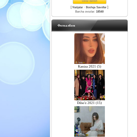
[
·
]
Natijalar
Boshqa Savollar
Barcha ovozlar:
18540
Фотоалбом
Kaniza 2021 (5)
Dilso'z 2021 (15)