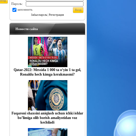
Пароль:
запомнить
Забыл пароль
|
Регистрация
Новости сайта
Qatar-2022: Messida 1 000 ta o‘yin 1 ta gol,
Ronaldu hech kimga kerakmasmi?
Fuqaroni shaxsini aniqlash uchun ichki ishlar
boʼlimiga olib borish amaliyotidan voz
kechiladi