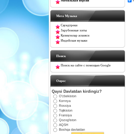
Мобильная версия
Мега Музыка
Саундтреки
Зарубежные хиты
Қизиқчилар аскияси
Индейская музыки
Поиск
Поиск на сайте с помощью Google
Oпрос
Qaysi Davlatdan kirdingiz?
O'zbekiston
Korreya
Rossiya
Tojikiston
Fransiya
Qozog'iston
AQSH
Boshqa davlatdan