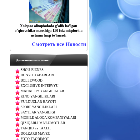
Xalqaro olimpiadada gʼolib boʼlgan
oʼqituvchilar maoshiga 150 foiz miqdorida
ustama haqi toʼlanadi
Смотреть все Новости
Дополнителное меню
SHOU-BIZNES
DUNYO XABARLARI
BOLLEWOOD
EXCLUSIVE INTERVYU
MAHALLIY YANGILIKLAR
KINO YANGILIKLARI
YULDUZLAR HAYOTI
SPORT YANGILIKLARI
SAYTLAR YANGILIGI
MOBILE ALOQA KOMPANIYALARI
QIZIQARLI MA'LUMOTLAR
TANQID va TAXLIL
DOLZARB MAVZU
FOTO TAQDIMOT