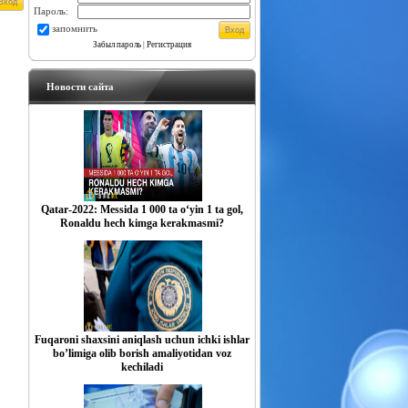
Пароль:
запомнить
Забыл пароль
|
Регистрация
Новости сайта
Qatar-2022: Messida 1 000 ta o‘yin 1 ta gol,
Ronaldu hech kimga kerakmasmi?
Fuqaroni shaxsini aniqlash uchun ichki ishlar
boʼlimiga olib borish amaliyotidan voz
kechiladi