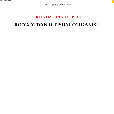
запомнить
Забыл пароль
|
Регистрация
[
RO'YHATDAN O'TISH
]
RO'YXATDAN O'TISHNI O'RGANISH