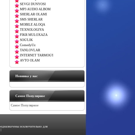
SEVGI DUNYOSI
MP3 AUDIO ALBOM
SHERLAR OLAMI
SMS SHERLAR
MOBILE ALOQA
TEXNOLOGIYA
FIKR MULOXAZA
SOG'LIK
ComedyUz
TANLOVLAR
INTERNET TARMOG'I
AVTO OLAM
Новинка у нас
Самое Популярное
Самое Популярное
предназначены исключительно для
|