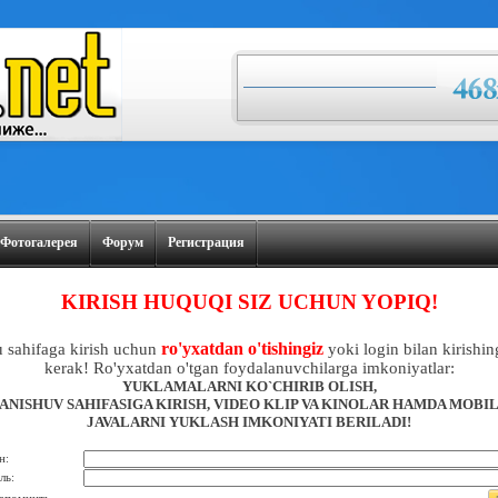
Фотогалерея
Форум
Регистрация
KIRISH HUQUQI SIZ UCHUN YOPIQ!
ro'yxatdan o'tishingiz
 sahifaga kirish uchun
yoki login bilan kirishin
kerak! Ro'yxatdan o'tgan foydalanuvchilarga imkoniyatlar:
YUKLAMALARNI KO`CHIRIB OLISH,
ANISHUV SAHIFASIGA KIRISH, VIDEO KLIP VA KINOLAR HAMDA MOBI
JAVALARNI YUKLASH IMKONIYATI BERILADI!
н:
ль: