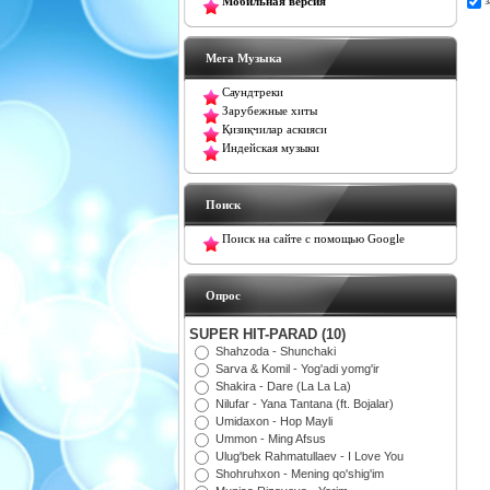
Мобильная версия
Мега Музыка
Саундтреки
Зарубежные хиты
Қизиқчилар аскияси
Индейская музыки
Поиск
Поиск на сайте с помощью Google
Oпрос
SUPER HIT-PARAD (10)
Shahzoda - Shunchaki
Sarva & Komil - Yog'adi yomg'ir
Shakira - Dare (La La La)
Nilufar - Yana Tantana (ft. Bojalar)
Umidaxon - Hop Mayli
Ummon - Ming Afsus
Ulug'bek Rahmatullaev - I Love You
Shohruhxon - Mening qo'shig'im