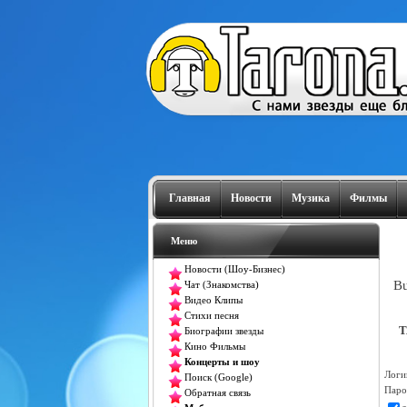
Главная
Новости
Музика
Филмы
Меню
Новости (Шоу-Бизнес)
Bu
Чат (Знакомства)
Видео Клипы
Стихи песня
T
Биографии звезды
Кино Фильмы
Концерты и шоу
Логи
Поиск (Google)
Паро
Обратная связь