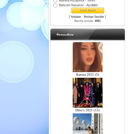
Munisa Rizayeva - Yorim
Bahrom Nazarov - Ayrildim
[
·
]
Natijalar
Boshqa Savollar
Barcha ovozlar:
8881
Фотоалбом
Kaniza 2021 (5)
Dilso'z 2021 (15)