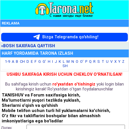
REKLAMA
Bizga Telegramda qo'shiling!
«BOSH SAXIFAGA QAYTISH
HARF YORDAMIDA TARONA IZLASH
1-9
A
B
CH
D
E
F
G
G'
H
I
J
K
L
M
N
O
O'
P
Q
R
S
T
U
V
X
Y
Z
SH
USHBU SAXIFAGA KIRISH UCHUN CHEKLOV O'RNATILGAN!
Bu sahifaga kirish uchun
ro'yxatdan o'tishingiz
yoki login bilan
kirishingiz kerak! Ro'yxatdan o'tgan foydalanuvchilar
TANISHUV va Forum saxifasiga kirish,
Ma'lumotlarni yuqori tezlikda yuklash,
Sherlarni o'qish va qo'shish
Mobile telifon uchun turli hil yuklamalarni ko'chirish,
O'z fikr va takliflarini boshqalar bilan almashish
imkoniyatlariga ega bo'ladilar
Логин: