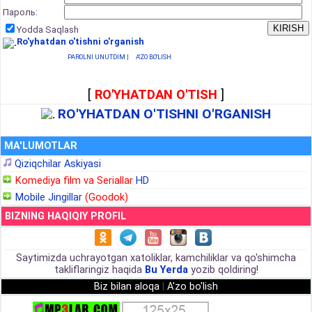
Пароль:
Yodda Saqlash
Ro'yhatdan o'tishni o'rganish
PAROLNI UNUTDIM
|
A'ZO BO'LISH
[
RO'YHATDAN O'TISH
]
RO'YHATDAN O'TISHNI O'RGANISH
MA'LUMOTLAR
Qiziqchilar Askiyasi
Komediya film va Seriallar
HD
Mobile Jingillar
(Goodok)
BIZNING HAQIQIY PROFIL
Saytimizda uchrayotgan xatoliklar, kamchiliklar va qo'shimcha
takliflaringiz haqida
Bu Yerda
yozib qoldiring!
Biz bilan aloqa
|
A'zo bo'lish