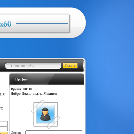
Профил
Время: 08:38
giz
Добро Пожаловать, Mexmon
LE
Логин: