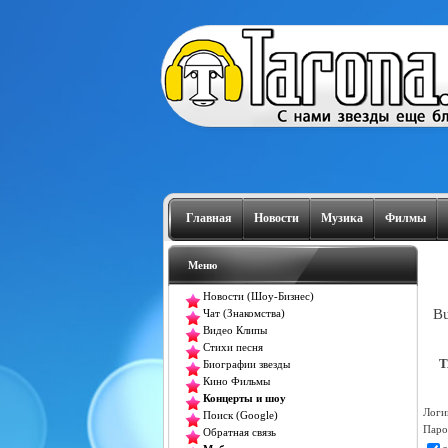
Главная
Новости
Музика
Филмы
Меню
Новости (Шоу-Бизнес)
Bu
Чат (Знакомства)
Видео Клипы
Стихи песня
T
Биографии звезды
Кино Фильмы
Концерты и шоу
Логи
Поиск (Google)
Паро
Обратная связь