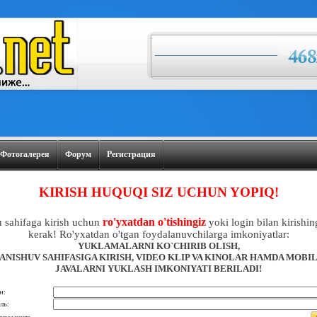
Фотогалерея
Форум
Регистрация
KIRISH HUQUQI SIZ UCHUN YOPIQ!
ro'yxatdan o'tishingiz
 sahifaga kirish uchun
yoki login bilan kirishin
kerak! Ro'yxatdan o'tgan foydalanuvchilarga imkoniyatlar:
YUKLAMALARNI KO`CHIRIB OLISH,
ANISHUV SAHIFASIGA KIRISH, VIDEO KLIP VA KINOLAR HAMDA MOBI
JAVALARNI YUKLASH IMKONIYATI BERILADI!
н:
ль: