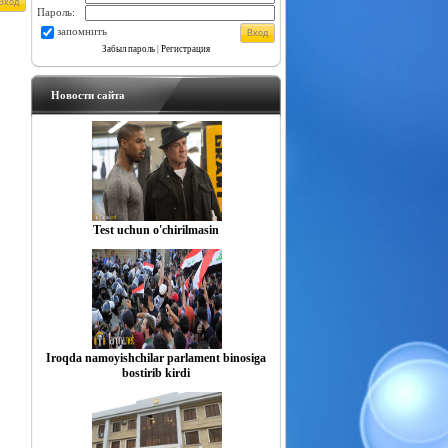
Пароль:
запомнить
Забыл пароль
|
Регистрация
Новости сайта
Test uchun o'chirilmasin
​​​​​​​Iroqda namoyishchilar parlament binosiga
bostirib kirdi