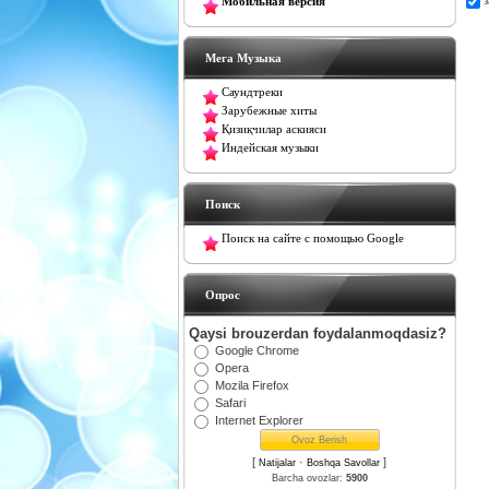
Мобильная версия
Мега Музыка
Саундтреки
Зарубежные хиты
Қизиқчилар аскияси
Индейская музыки
Поиск
Поиск на сайте с помощью Google
Oпрос
Qaysi brouzerdan foydalanmoqdasiz?
Google Chrome
Opera
Mozila Firefox
Safari
Internet Explorer
[
·
]
Natijalar
Boshqa Savollar
Barcha ovozlar:
5900