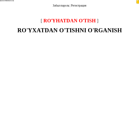
запомнить
Забыл пароль
|
Регистрация
[
RO'YHATDAN O'TISH
]
RO'YXATDAN O'TISHNI O'RGANISH