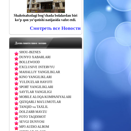
Shahrisabzdagi bog‘chada bolalardan biri
ko‘p qon yo‘qotishi natijasida vafot etdi.
Смотреть все Новости
Дополнителное меню
SHOU-BIZNES
DUNYO XABARLARI
BOLLEWOOD
EXCLUSIVE INTERVYU
MAHALLIY YANGILIKLAR
KINO YANGILIKLARI
YULDUZLAR HAYOTI
SPORT YANGILIKLARI
SAYTLAR YANGILIGI
MOBILE ALOQA KOMPANIYALARI
QIZIQARLI MA'LUMOTLAR
TANQID va TAXLIL
DOLZARB MAVZU
FOTO TAQDIMOT
SEVGI DUNYOSI
MP3 AUDIO ALBOM