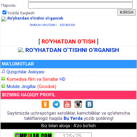
Пароль:
Yodda Saqlash
Ro'yhatdan o'tishni o'rganish
PAROLNI UNUTDIM
|
A'ZO BO'LISH
[
RO'YHATDAN O'TISH
]
RO'YHATDAN O'TISHNI O'RGANISH
MA'LUMOTLAR
Qiziqchilar Askiyasi
Komediya film va Seriallar
HD
Mobile Jingillar
(Goodok)
BIZNING HAQIQIY PROFIL
Saytimizda uchrayotgan xatoliklar, kamchiliklar va qo'shimcha
takliflaringiz haqida
Bu Yerda
yozib qoldiring!
Biz bilan aloqa
|
A'zo bo'lish