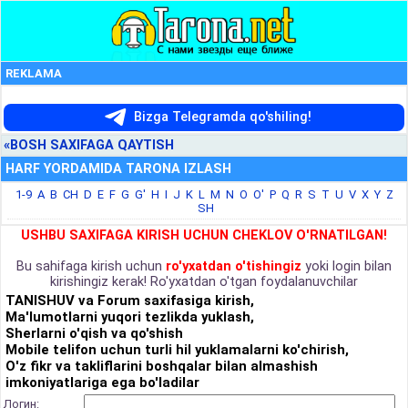
REKLAMA
Bizga Telegramda qo'shiling!
«BOSH SAXIFAGA QAYTISH
HARF YORDAMIDA TARONA IZLASH
1-9
A
B
CH
D
E
F
G
G'
H
I
J
K
L
M
N
O
O'
P
Q
R
S
T
U
V
X
Y
Z
SH
USHBU SAXIFAGA KIRISH UCHUN CHEKLOV O'RNATILGAN!
Bu sahifaga kirish uchun
ro'yxatdan o'tishingiz
yoki login bilan
kirishingiz kerak! Ro'yxatdan o'tgan foydalanuvchilar
TANISHUV va Forum saxifasiga kirish,
Ma'lumotlarni yuqori tezlikda yuklash,
Sherlarni o'qish va qo'shish
Mobile telifon uchun turli hil yuklamalarni ko'chirish,
O'z fikr va takliflarini boshqalar bilan almashish
imkoniyatlariga ega bo'ladilar
Логин: