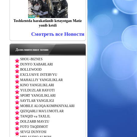
Toshkentda harakatlanib ketayotgan Matiz
yonib ketdi
Смотреть все Новости
Дополнителное меню
SHOU-BIZNES
DUNYO XABARLARI
BOLLEWOOD
EXCLUSIVE INTERVYU
MAHALLIY YANGILIKLAR
KINO YANGILIKLARI
YULDUZLAR HAYOTI
SPORT YANGILIKLARI
SAYTLAR YANGILIGI
MOBILE ALOQA KOMPANIYALARI
QIZIQARLI MA'LUMOTLAR
TANQID va TAXLIL
DOLZARB MAVZU
FOTO TAQDIMOT
SEVGI DUNYOSI