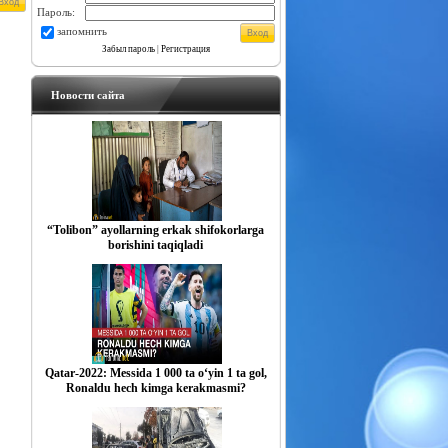
Пароль:
запомнить
Забыл пароль
|
Регистрация
Новости сайта
“Tolibon” ayollarning erkak shifokorlarga
borishini taqiqladi
Qatar-2022: Messida 1 000 ta o‘yin 1 ta gol,
Ronaldu hech kimga kerakmasmi?