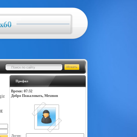
Профил
Время: 07:32
giz
Добро Пожаловать, Mexmon
LE
Логин: