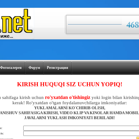
Фотогалерея
Форум
Регистрация
KIRISH HUQUQI SIZ UCHUN YOPIQ!
ro'yxatdan o'tishingiz
 sahifaga kirish uchun
yoki login bilan kirishin
kerak! Ro'yxatdan o'tgan foydalanuvchilarga imkoniyatlar:
YUKLAMALARNI KO`CHIRIB OLISH,
ANISHUV SAHIFASIGA KIRISH, VIDEO KLIP VA KINOLAR HAMDA MOBI
JAVALARNI YUKLASH IMKONIYATI BERILADI!
н:
ль: