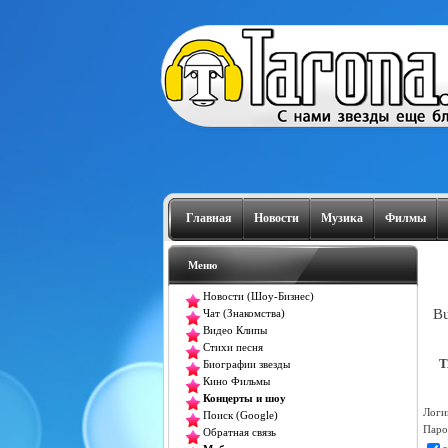
Главная
Новости
Музика
Филмы
Меню
Новости (Шоу-Бизнес)
Bu
Чат (Знакомства)
Видео Клипы
Стихи песня
T
Биографии звезды
Кино Фильмы
Концерты и шоу
Логи
Поиск (Google)
Паро
Обратная связь