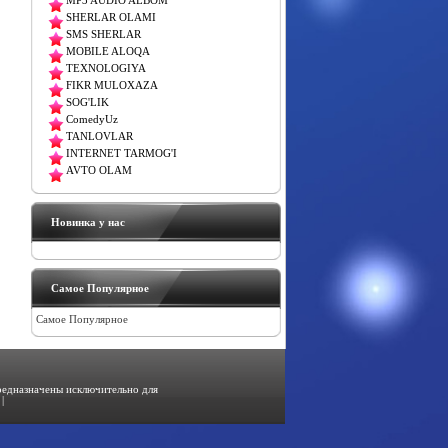
MP3 AUDIO ALBOM
SHERLAR OLAMI
SMS SHERLAR
MOBILE ALOQA
TEXNOLOGIYA
FIKR MULOXAZA
SOG'LIK
ComedyUz
TANLOVLAR
INTERNET TARMOG'I
AVTO OLAM
Новинка у нас
Самое Популярное
Самое Популярное
предназначены исключительно для
|