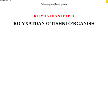
запомнить
Забыл пароль
|
Регистрация
[
RO'YHATDAN O'TISH
]
RO'YXATDAN O'TISHNI O'RGANISH