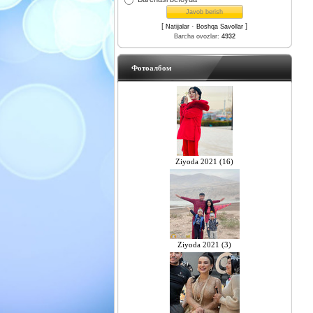
[
·
]
Natijalar
Boshqa Savollar
Barcha ovozlar:
4932
Фотоалбом
Ziyoda 2021 (16)
Ziyoda 2021 (3)