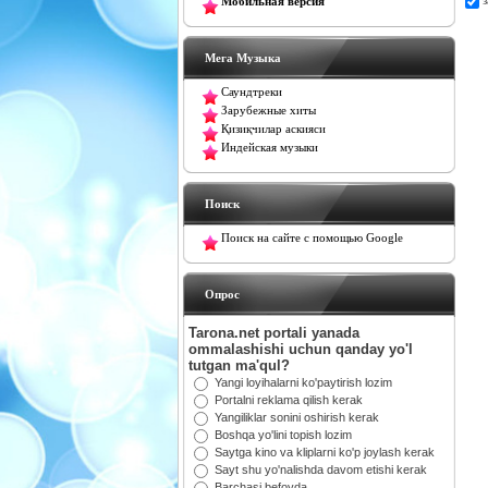
Мобильная версия
Мега Музыка
Саундтреки
Зарубежные хиты
Қизиқчилар аскияси
Индейская музыки
Поиск
Поиск на сайте с помощью Google
Oпрос
Tarona.net portali yanada
ommalashishi uchun qanday yo'l
tutgan ma'qul?
Yangi loyihalarni ko'paytirish lozim
Portalni reklama qilish kerak
Yangiliklar sonini oshirish kerak
Boshqa yo'lini topish lozim
Saytga kino va kliplarni ko'p joylash kerak
Sayt shu yo'nalishda davom etishi kerak
Barchasi befoyda