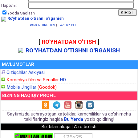
Пароль:
Yodda Saqlash
Ro'yhatdan o'tishni o'rganish
PAROLNI UNUTDIM
|
A'ZO BO'LISH
[
RO'YHATDAN O'TISH
]
RO'YHATDAN O'TISHNI O'RGANISH
MA'LUMOTLAR
Qiziqchilar Askiyasi
Komediya film va Seriallar
HD
Mobile Jingillar
(Goodok)
BIZNING HAQIQIY PROFIL
Saytimizda uchrayotgan xatoliklar, kamchiliklar va qo'shimcha
takliflaringiz haqida
Bu Yerda
yozib qoldiring!
Biz bilan aloqa
|
A'zo bo'lish