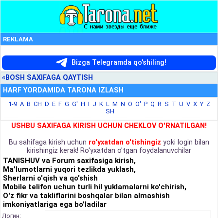
REKLAMA
Bizga Telegramda qo'shiling!
«BOSH SAXIFAGA QAYTISH
HARF YORDAMIDA TARONA IZLASH
1-9
A
B
CH
D
E
F
G
G'
H
I
J
K
L
M
N
O
O'
P
Q
R
S
T
U
V
X
Y
Z
SH
USHBU SAXIFAGA KIRISH UCHUN CHEKLOV O'RNATILGAN!
Bu sahifaga kirish uchun
ro'yxatdan o'tishingiz
yoki login bilan
kirishingiz kerak! Ro'yxatdan o'tgan foydalanuvchilar
TANISHUV va Forum saxifasiga kirish,
Ma'lumotlarni yuqori tezlikda yuklash,
Sherlarni o'qish va qo'shish
Mobile telifon uchun turli hil yuklamalarni ko'chirish,
O'z fikr va takliflarini boshqalar bilan almashish
imkoniyatlariga ega bo'ladilar
Логин: