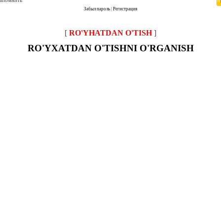
запомнить
Забыл пароль
|
Регистрация
[
RO'YHATDAN O'TISH
]
RO'YXATDAN O'TISHNI O'RGANISH