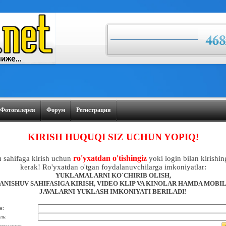
Фотогалерея
Форум
Регистрация
KIRISH HUQUQI SIZ UCHUN YOPIQ!
ro'yxatdan o'tishingiz
 sahifaga kirish uchun
yoki login bilan kirishin
kerak! Ro'yxatdan o'tgan foydalanuvchilarga imkoniyatlar:
YUKLAMALARNI KO`CHIRIB OLISH,
ANISHUV SAHIFASIGA KIRISH, VIDEO KLIP VA KINOLAR HAMDA MOBI
JAVALARNI YUKLASH IMKONIYATI BERILADI!
н:
ль: