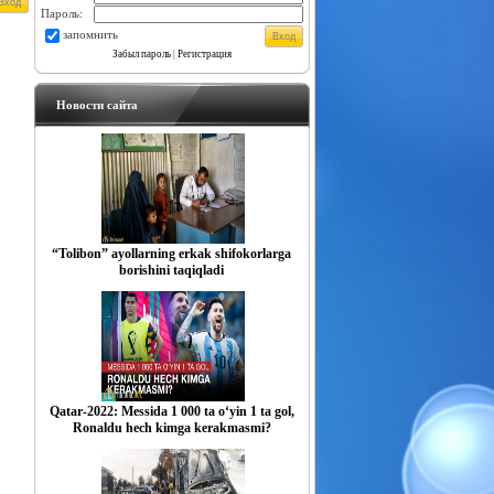
Пароль:
запомнить
Забыл пароль
|
Регистрация
Новости сайта
“Tolibon” ayollarning erkak shifokorlarga
borishini taqiqladi
Qatar-2022: Messida 1 000 ta o‘yin 1 ta gol,
Ronaldu hech kimga kerakmasmi?