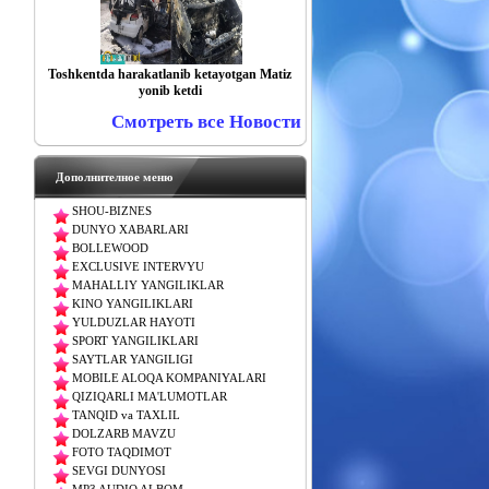
Toshkentda harakatlanib ketayotgan Matiz
yonib ketdi
Смотреть все Новости
Дополнителное меню
SHOU-BIZNES
DUNYO XABARLARI
BOLLEWOOD
EXCLUSIVE INTERVYU
MAHALLIY YANGILIKLAR
KINO YANGILIKLARI
YULDUZLAR HAYOTI
SPORT YANGILIKLARI
SAYTLAR YANGILIGI
MOBILE ALOQA KOMPANIYALARI
QIZIQARLI MA'LUMOTLAR
TANQID va TAXLIL
DOLZARB MAVZU
FOTO TAQDIMOT
SEVGI DUNYOSI