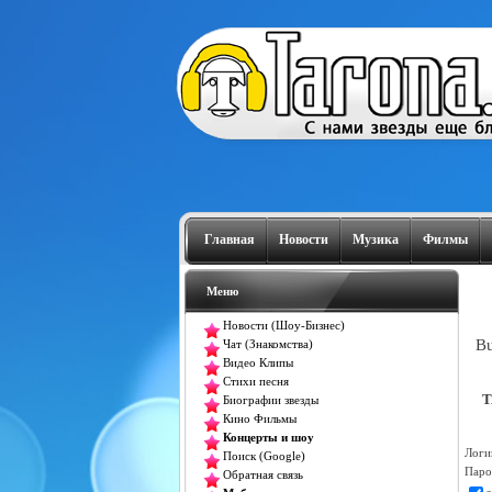
Главная
Новости
Музика
Филмы
Меню
Новости (Шоу-Бизнес)
Bu
Чат (Знакомства)
Видео Клипы
Стихи песня
T
Биографии звезды
Кино Фильмы
Концерты и шоу
Логи
Поиск (Google)
Паро
Обратная связь