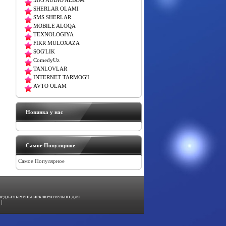
MP3 AUDIO ALBOM
SHERLAR OLAMI
SMS SHERLAR
MOBILE ALOQA
TEXNOLOGIYA
FIKR MULOXAZA
SOG'LIK
ComedyUz
TANLOVLAR
INTERNET TARMOG'I
AVTO OLAM
Новинка у нас
Самое Популярное
Самое Популярное
предназначены исключительно для
|