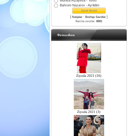
Munisa Rizayeva - Yorim
Bahrom Nazarov - Ayrildim
[
·
]
Natijalar
Boshqa Savollar
Barcha ovozlar:
8881
Фотоалбом
Ziyoda 2021 (16)
Ziyoda 2021 (3)