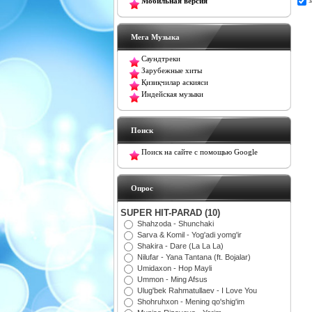
Мобильная версия
Мега Музыка
Саундтреки
Зарубежные хиты
Қизиқчилар аскияси
Индейская музыки
Поиск
Поиск на сайте с помощью Google
Oпрос
SUPER HIT-PARAD (10)
Shahzoda - Shunchaki
Sarva & Komil - Yog'adi yomg'ir
Shakira - Dare (La La La)
Nilufar - Yana Tantana (ft. Bojalar)
Umidaxon - Hop Mayli
Ummon - Ming Afsus
Ulug'bek Rahmatullaev - I Love You
Shohruhxon - Mening qo'shig'im