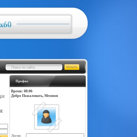
Профил
Время: 08:06
giz
Добро Пожаловать, Mexmon
LE
Логин: