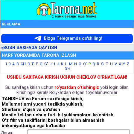
REKLAMA
Bizga Telegramda qo'shiling!
«BOSH SAXIFAGA QAYTISH
HARF YORDAMIDA TARONA IZLASH
1-9
A
B
CH
D
E
F
G
G'
H
I
J
K
L
M
N
O
O'
P
Q
R
S
T
U
V
X
Y
Z
SH
USHBU SAXIFAGA KIRISH UCHUN CHEKLOV O'RNATILGAN!
Bu sahifaga kirish uchun
ro'yxatdan o'tishingiz
yoki login bilan
kirishingiz kerak! Ro'yxatdan o'tgan foydalanuvchilar
TANISHUV va Forum saxifasiga kirish,
Ma'lumotlarni yuqori tezlikda yuklash,
Sherlarni o'qish va qo'shish
Mobile telifon uchun turli hil yuklamalarni ko'chirish,
O'z fikr va takliflarini boshqalar bilan almashish
imkoniyatlariga ega bo'ladilar
Логин: