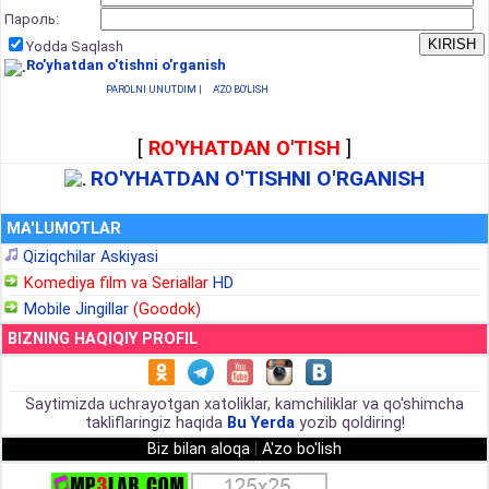
Пароль:
Yodda Saqlash
Ro'yhatdan o'tishni o'rganish
PAROLNI UNUTDIM
|
A'ZO BO'LISH
[
RO'YHATDAN O'TISH
]
RO'YHATDAN O'TISHNI O'RGANISH
MA'LUMOTLAR
Qiziqchilar Askiyasi
Komediya film va Seriallar
HD
Mobile Jingillar
(Goodok)
BIZNING HAQIQIY PROFIL
Saytimizda uchrayotgan xatoliklar, kamchiliklar va qo'shimcha
takliflaringiz haqida
Bu Yerda
yozib qoldiring!
Biz bilan aloqa
|
A'zo bo'lish