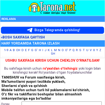
REKLAMA
Bizga Telegramda qo'shiling!
«BOSH SAXIFAGA QAYTISH
HARF YORDAMIDA TARONA IZLASH
1-9
A
B
CH
D
E
F
G
G'
H
I
J
K
L
M
N
O
O'
P
Q
R
S
T
U
V
X
Y
Z
SH
USHBU SAXIFAGA KIRISH UCHUN CHEKLOV O'RNATILGAN!
Bu sahifaga kirish uchun
ro'yxatdan o'tishingiz
yoki login bilan
kirishingiz kerak! Ro'yxatdan o'tgan foydalanuvchilar
TANISHUV va Forum saxifasiga kirish,
Ma'lumotlarni yuqori tezlikda yuklash,
Sherlarni o'qish va qo'shish
Mobile telifon uchun turli hil yuklamalarni ko'chirish,
O'z fikr va takliflarini boshqalar bilan almashish
imkoniyatlariga ega bo'ladilar
Логин: