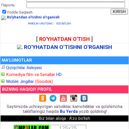
Пароль:
Yodda Saqlash
Ro'yhatdan o'tishni o'rganish
PAROLNI UNUTDIM
|
A'ZO BO'LISH
[
RO'YHATDAN O'TISH
]
RO'YHATDAN O'TISHNI O'RGANISH
MA'LUMOTLAR
Qiziqchilar Askiyasi
Komediya film va Seriallar
HD
Mobile Jingillar
(Goodok)
BIZNING HAQIQIY PROFIL
Saytimizda uchrayotgan xatoliklar, kamchiliklar va qo'shimcha
takliflaringiz haqida
Bu Yerda
yozib qoldiring!
Biz bilan aloqa
|
A'zo bo'lish