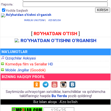
Пароль:
Yodda Saqlash
Ro'yhatdan o'tishni o'rganish
PAROLNI UNUTDIM
|
A'ZO BO'LISH
[
RO'YHATDAN O'TISH
]
RO'YHATDAN O'TISHNI O'RGANISH
MA'LUMOTLAR
Qiziqchilar Askiyasi
Komediya film va Seriallar
HD
Mobile Jingillar
(Goodok)
BIZNING HAQIQIY PROFIL
Saytimizda uchrayotgan xatoliklar, kamchiliklar va qo'shimcha
takliflaringiz haqida
Bu Yerda
yozib qoldiring!
Biz bilan aloqa
|
A'zo bo'lish