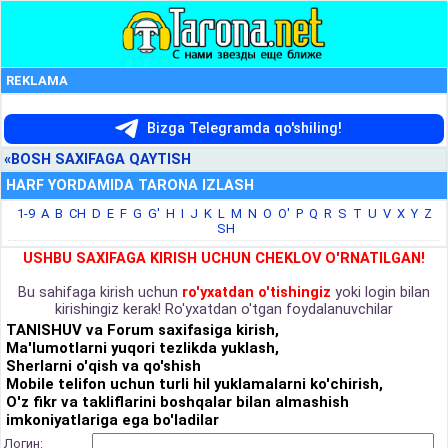
REKLAMA
Bizga Telegramda qo'shiling!
«BOSH SAXIFAGA QAYTISH
HARF YORDAMIDA TARONA IZLASH
1-9
A
B
CH
D
E
F
G
G'
H
I
J
K
L
M
N
O
O'
P
Q
R
S
T
U
V
X
Y
Z
SH
USHBU SAXIFAGA KIRISH UCHUN CHEKLOV O'RNATILGAN!
Bu sahifaga kirish uchun
ro'yxatdan o'tishingiz
yoki login bilan
kirishingiz kerak! Ro'yxatdan o'tgan foydalanuvchilar
TANISHUV va Forum saxifasiga kirish,
Ma'lumotlarni yuqori tezlikda yuklash,
Sherlarni o'qish va qo'shish
Mobile telifon uchun turli hil yuklamalarni ko'chirish,
O'z fikr va takliflarini boshqalar bilan almashish
imkoniyatlariga ega bo'ladilar
Логин: