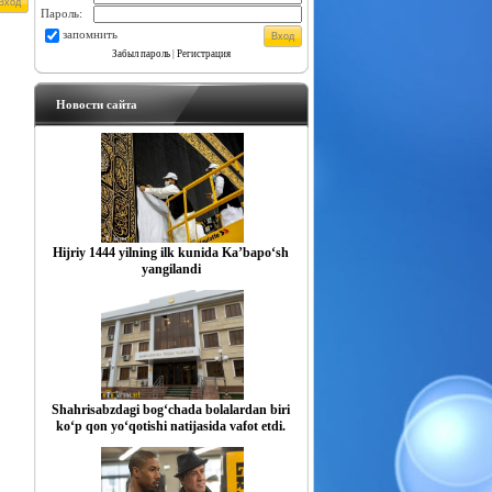
Пароль:
запомнить
Забыл пароль
|
Регистрация
Новости сайта
Hijriy 1444 yilning ilk kunida Ka’bapo‘sh
yangilandi
Shahrisabzdagi bog‘chada bolalardan biri
ko‘p qon yo‘qotishi natijasida vafot etdi.