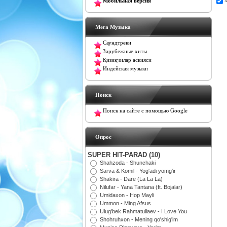
Мобильная версия
Мега Музыка
Саундтреки
Зарубежные хиты
Қизиқчилар аскияси
Индейская музыки
Поиск
Поиск на сайте с помощью Google
Oпрос
SUPER HIT-PARAD (10)
Shahzoda - Shunchaki
Sarva & Komil - Yog'adi yomg'ir
Shakira - Dare (La La La)
Nilufar - Yana Tantana (ft. Bojalar)
Umidaxon - Hop Mayli
Ummon - Ming Afsus
Ulug'bek Rahmatullaev - I Love You
Shohruhxon - Mening qo'shig'im