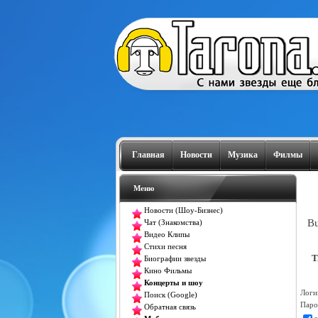
Главная
Новости
Музика
Филмы
Меню
Новости (Шоу-Бизнес)
Bu
Чат (Знакомства)
Видео Клипы
Стихи песня
T
Биографии звезды
Кино Фильмы
Концерты и шоу
Логи
Поиск (Google)
Паро
Обратная связь