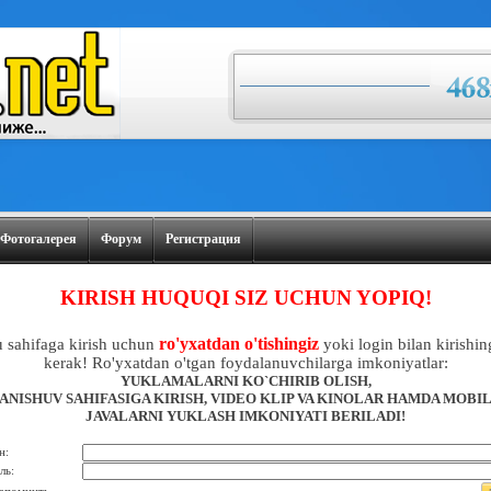
Фотогалерея
Форум
Регистрация
KIRISH HUQUQI SIZ UCHUN YOPIQ!
ro'yxatdan o'tishingiz
 sahifaga kirish uchun
yoki login bilan kirishin
kerak! Ro'yxatdan o'tgan foydalanuvchilarga imkoniyatlar:
YUKLAMALARNI KO`CHIRIB OLISH,
ANISHUV SAHIFASIGA KIRISH, VIDEO KLIP VA KINOLAR HAMDA MOBI
JAVALARNI YUKLASH IMKONIYATI BERILADI!
н:
ль: