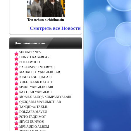
Test uchun o'chirilmasin
Смотреть все Новости
Дополнителное меню
SHOU-BIZNES
DUNYO XABARLARI
BOLLEWOOD
EXCLUSIVE INTERVYU
MAHALLIY YANGILIKLAR
KINO YANGILIKLARI
YULDUZLAR HAYOTI
SPORT YANGILIKLARI
SAYTLAR YANGILIGI
MOBILE ALOQA KOMPANIYALARI
QIZIQARLI MA'LUMOTLAR
TANQID va TAXLIL
DOLZARB MAVZU
FOTO TAQDIMOT
SEVGI DUNYOSI
MP3 AUDIO ALBOM