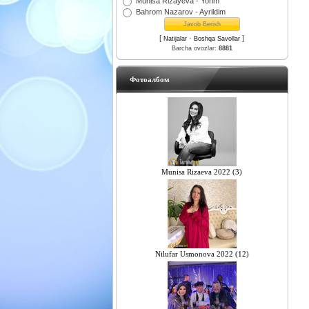
Munisa Rizayeva - Yorim
Bahrom Nazarov - Ayrildim
[
·
]
Natijalar
Boshqa Savollar
Barcha ovozlar:
8881
Фотоалбом
Munisa Rizaeva 2022 (3)
Nilufar Usmonova 2022 (12)