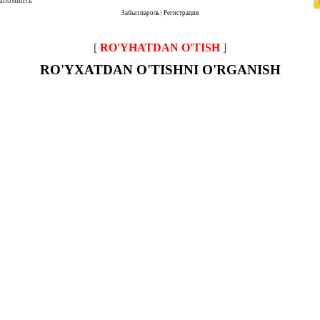
запомнить
Забыл пароль
|
Регистрация
[
RO'YHATDAN O'TISH
]
RO'YXATDAN O'TISHNI O'RGANISH