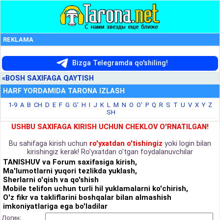
REKLAMA
Bizga Telegramda qo'shiling!
«BOSH SAXIFAGA QAYTISH
HARF YORDAMIDA TARONA IZLASH
1-9
A
B
CH
D
E
F
G
G'
H
I
J
K
L
M
N
O
O'
P
Q
R
S
T
U
V
X
Y
Z
SH
USHBU SAXIFAGA KIRISH UCHUN CHEKLOV O'RNATILGAN!
Bu sahifaga kirish uchun
ro'yxatdan o'tishingiz
yoki login bilan
kirishingiz kerak! Ro'yxatdan o'tgan foydalanuvchilar
TANISHUV va Forum saxifasiga kirish,
Ma'lumotlarni yuqori tezlikda yuklash,
Sherlarni o'qish va qo'shish
Mobile telifon uchun turli hil yuklamalarni ko'chirish,
O'z fikr va takliflarini boshqalar bilan almashish
imkoniyatlariga ega bo'ladilar
Логин: