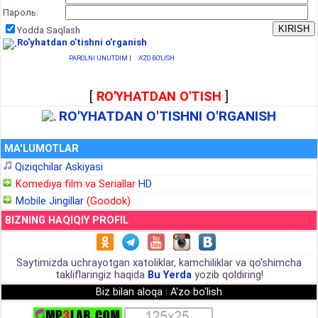
Пароль:
Yodda Saqlash
Ro'yhatdan o'tishni o'rganish
PAROLNI UNUTDIM
|
A'ZO BO'LISH
[
RO'YHATDAN O'TISH
]
RO'YHATDAN O'TISHNI O'RGANISH
MA'LUMOTLAR
Qiziqchilar Askiyasi
Komediya film va Seriallar
HD
Mobile Jingillar
(Goodok)
BIZNING HAQIQIY PROFIL
Saytimizda uchrayotgan xatoliklar, kamchiliklar va qo'shimcha
takliflaringiz haqida
Bu Yerda
yozib qoldiring!
Biz bilan aloqa
|
A'zo bo'lish