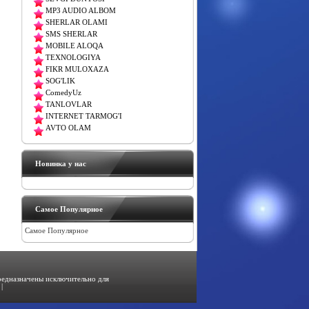
MP3 AUDIO ALBOM
SHERLAR OLAMI
SMS SHERLAR
MOBILE ALOQA
TEXNOLOGIYA
FIKR MULOXAZA
SOG'LIK
ComedyUz
TANLOVLAR
INTERNET TARMOG'I
AVTO OLAM
Новинка у нас
Самое Популярное
Самое Популярное
предназначены исключительно для
|