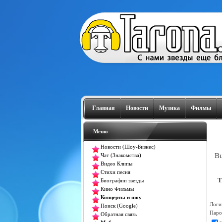
Главная
Новости
Музика
Филмы
Меню
Новости (Шоу-Бизнес)
Bu
Чат (Знакомства)
Видео Клипы
Стихи песня
T
Биографии звезды
Кино Фильмы
Концерты и шоу
Логи
Поиск (Google)
Паро
Обратная связь