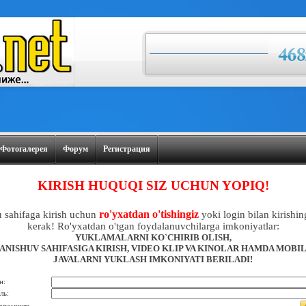
Фотогалерея
Форум
Регистрация
KIRISH HUQUQI SIZ UCHUN YOPIQ!
ro'yxatdan o'tishingiz
 sahifaga kirish uchun
yoki login bilan kirishin
kerak! Ro'yxatdan o'tgan foydalanuvchilarga imkoniyatlar:
YUKLAMALARNI KO`CHIRIB OLISH,
ANISHUV SAHIFASIGA KIRISH, VIDEO KLIP VA KINOLAR HAMDA MOBI
JAVALARNI YUKLASH IMKONIYATI BERILADI!
н:
ль: