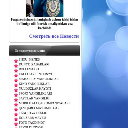
Fuqaroni shaxsini aniqlash uchun ichki ishlar
boʼlimiga olib borish amaliyotidan voz
kechiladi
Смотреть все Новости
Дополнителное меню
SHOU-BIZNES
DUNYO XABARLARI
BOLLEWOOD
EXCLUSIVE INTERVYU
MAHALLIY YANGILIKLAR
KINO YANGILIKLARI
YULDUZLAR HAYOTI
SPORT YANGILIKLARI
SAYTLAR YANGILIGI
MOBILE ALOQA KOMPANIYALARI
QIZIQARLI MA'LUMOTLAR
TANQID va TAXLIL
DOLZARB MAVZU
FOTO TAQDIMOT
SEVGI DUNYOSI