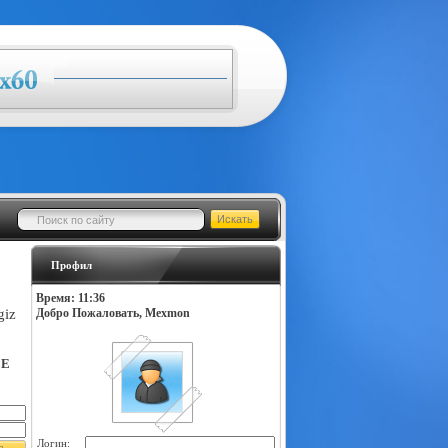
Профил
Время: 11:36
giz
Добро Пожаловать, Mexmon
LE
Логин: