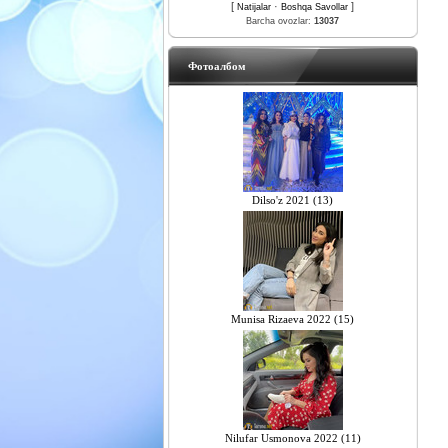
[
·
]
Natijalar
Boshqa Savollar
Barcha ovozlar:
13037
Фотоалбом
Dilso'z 2021 (13)
Munisa Rizaeva 2022 (15)
Nilufar Usmonova 2022 (11)