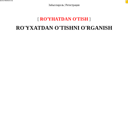
запомнить
Забыл пароль
|
Регистрация
[
RO'YHATDAN O'TISH
]
RO'YXATDAN O'TISHNI O'RGANISH