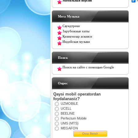
Мобильная версия
Мега Музыка
Саундтреки
Зарубежные хиты
Қизиқчилар аскияси
Индейская музыки
Поиск
Поиск на сайте с помощью Google
Oпрос
Qaysi mobil operatordan
foydalanasiz?
UZMOBILE
UCELL
BEELINE
Perfectum Mobile
UMS (MTS)
MEGAFON