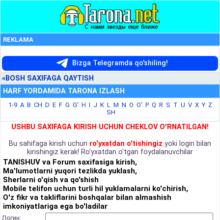
REKLAMA
Bizga Telegramda qo'shiling!
«BOSH SAXIFAGA QAYTISH
HARF YORDAMIDA TARONA IZLASH
1-9
A
B
CH
D
E
F
G
G'
H
I
J
K
L
M
N
O
O'
P
Q
R
S
T
U
V
X
Y
Z
SH
USHBU SAXIFAGA KIRISH UCHUN CHEKLOV O'RNATILGAN!
Bu sahifaga kirish uchun
ro'yxatdan o'tishingiz
yoki login bilan
kirishingiz kerak! Ro'yxatdan o'tgan foydalanuvchilar
TANISHUV va Forum saxifasiga kirish,
Ma'lumotlarni yuqori tezlikda yuklash,
Sherlarni o'qish va qo'shish
Mobile telifon uchun turli hil yuklamalarni ko'chirish,
O'z fikr va takliflarini boshqalar bilan almashish
imkoniyatlariga ega bo'ladilar
Логин: