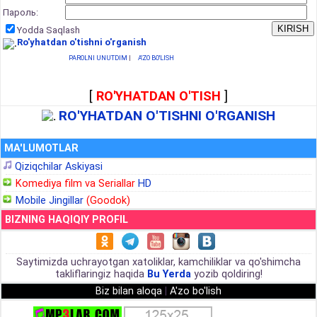
Пароль:
Yodda Saqlash
Ro'yhatdan o'tishni o'rganish
PAROLNI UNUTDIM
|
A'ZO BO'LISH
[
RO'YHATDAN O'TISH
]
RO'YHATDAN O'TISHNI O'RGANISH
MA'LUMOTLAR
Qiziqchilar Askiyasi
Komediya film va Seriallar
HD
Mobile Jingillar
(Goodok)
BIZNING HAQIQIY PROFIL
Saytimizda uchrayotgan xatoliklar, kamchiliklar va qo'shimcha
takliflaringiz haqida
Bu Yerda
yozib qoldiring!
Biz bilan aloqa
|
A'zo bo'lish