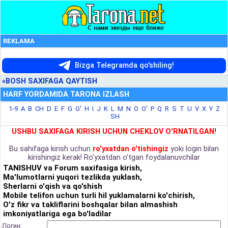
REKLAMA
Bizga Telegramda qo'shiling!
«BOSH SAXIFAGA QAYTISH
HARF YORDAMIDA TARONA IZLASH
1-9
A
B
CH
D
E
F
G
G'
H
I
J
K
L
M
N
O
O'
P
Q
R
S
T
U
V
X
Y
Z
SH
USHBU SAXIFAGA KIRISH UCHUN CHEKLOV O'RNATILGAN!
Bu sahifaga kirish uchun
ro'yxatdan o'tishingiz
yoki login bilan
kirishingiz kerak! Ro'yxatdan o'tgan foydalanuvchilar
TANISHUV va Forum saxifasiga kirish,
Ma'lumotlarni yuqori tezlikda yuklash,
Sherlarni o'qish va qo'shish
Mobile telifon uchun turli hil yuklamalarni ko'chirish,
O'z fikr va takliflarini boshqalar bilan almashish
imkoniyatlariga ega bo'ladilar
Логин: