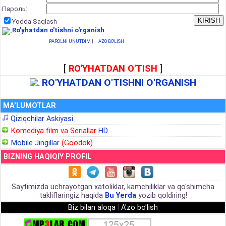
Пароль:
Yodda Saqlash
Ro'yhatdan o'tishni o'rganish
PAROLNI UNUTDIM
|
A'ZO BO'LISH
[
RO'YHATDAN O'TISH
]
RO'YHATDAN O'TISHNI O'RGANISH
MA'LUMOTLAR
Qiziqchilar Askiyasi
Komediya film va Seriallar
HD
Mobile Jingillar
(Goodok)
BIZNING HAQIQIY PROFIL
Saytimizda uchrayotgan xatoliklar, kamchiliklar va qo'shimcha
takliflaringiz haqida
Bu Yerda
yozib qoldiring!
Biz bilan aloqa
|
A'zo bo'lish