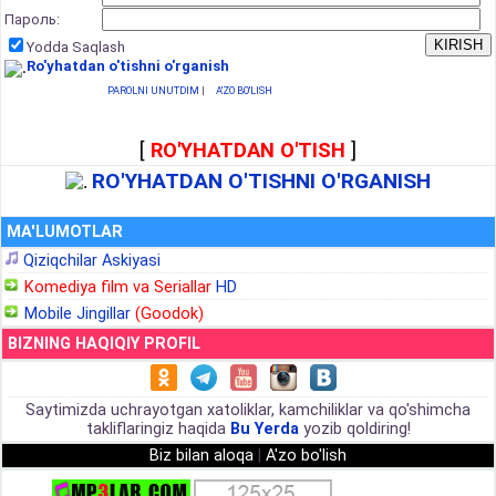
Пароль:
Yodda Saqlash
Ro'yhatdan o'tishni o'rganish
PAROLNI UNUTDIM
|
A'ZO BO'LISH
[
RO'YHATDAN O'TISH
]
RO'YHATDAN O'TISHNI O'RGANISH
MA'LUMOTLAR
Qiziqchilar Askiyasi
Komediya film va Seriallar
HD
Mobile Jingillar
(Goodok)
BIZNING HAQIQIY PROFIL
Saytimizda uchrayotgan xatoliklar, kamchiliklar va qo'shimcha
takliflaringiz haqida
Bu Yerda
yozib qoldiring!
Biz bilan aloqa
|
A'zo bo'lish