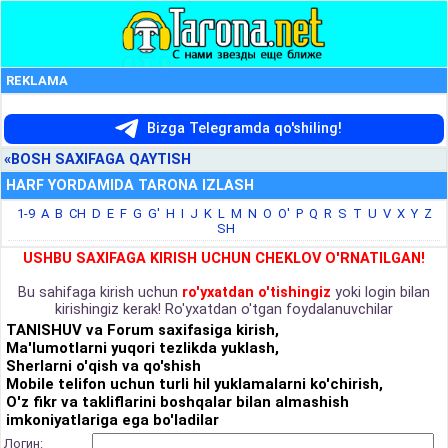
REKLAMA
Bizga Telegramda qo'shiling!
«BOSH SAXIFAGA QAYTISH
HARF YORDAMIDA TARONA IZLASH
1-9
A
B
CH
D
E
F
G
G'
H
I
J
K
L
M
N
O
O'
P
Q
R
S
T
U
V
X
Y
Z
SH
USHBU SAXIFAGA KIRISH UCHUN CHEKLOV O'RNATILGAN!
Bu sahifaga kirish uchun
ro'yxatdan o'tishingiz
yoki login bilan
kirishingiz kerak! Ro'yxatdan o'tgan foydalanuvchilar
TANISHUV va Forum saxifasiga kirish,
Ma'lumotlarni yuqori tezlikda yuklash,
Sherlarni o'qish va qo'shish
Mobile telifon uchun turli hil yuklamalarni ko'chirish,
O'z fikr va takliflarini boshqalar bilan almashish
imkoniyatlariga ega bo'ladilar
Логин: