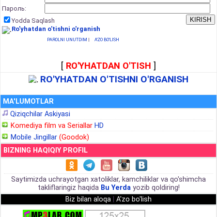
Пароль:
Yodda Saqlash
Ro'yhatdan o'tishni o'rganish
PAROLNI UNUTDIM
|
A'ZO BO'LISH
[
RO'YHATDAN O'TISH
]
RO'YHATDAN O'TISHNI O'RGANISH
MA'LUMOTLAR
Qiziqchilar Askiyasi
Komediya film va Seriallar
HD
Mobile Jingillar
(Goodok)
BIZNING HAQIQIY PROFIL
Saytimizda uchrayotgan xatoliklar, kamchiliklar va qo'shimcha
takliflaringiz haqida
Bu Yerda
yozib qoldiring!
Biz bilan aloqa
|
A'zo bo'lish