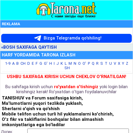
REKLAMA
Bizga Telegramda qo'shiling!
«BOSH SAXIFAGA QAYTISH
HARF YORDAMIDA TARONA IZLASH
1-9
A
B
CH
D
E
F
G
G'
H
I
J
K
L
M
N
O
O'
P
Q
R
S
T
U
V
X
Y
Z
SH
USHBU SAXIFAGA KIRISH UCHUN CHEKLOV O'RNATILGAN!
Bu sahifaga kirish uchun
ro'yxatdan o'tishingiz
yoki login bilan
kirishingiz kerak! Ro'yxatdan o'tgan foydalanuvchilar
TANISHUV va Forum saxifasiga kirish,
Ma'lumotlarni yuqori tezlikda yuklash,
Sherlarni o'qish va qo'shish
Mobile telifon uchun turli hil yuklamalarni ko'chirish,
O'z fikr va takliflarini boshqalar bilan almashish
imkoniyatlariga ega bo'ladilar
Логин: