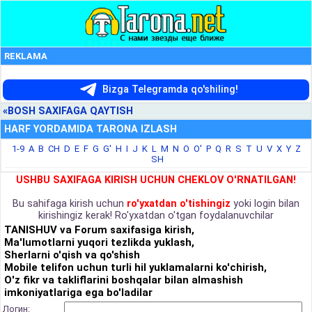
REKLAMA
Bizga Telegramda qo'shiling!
«BOSH SAXIFAGA QAYTISH
HARF YORDAMIDA TARONA IZLASH
1-9
A
B
CH
D
E
F
G
G'
H
I
J
K
L
M
N
O
O'
P
Q
R
S
T
U
V
X
Y
Z
SH
USHBU SAXIFAGA KIRISH UCHUN CHEKLOV O'RNATILGAN!
Bu sahifaga kirish uchun
ro'yxatdan o'tishingiz
yoki login bilan
kirishingiz kerak! Ro'yxatdan o'tgan foydalanuvchilar
TANISHUV va Forum saxifasiga kirish,
Ma'lumotlarni yuqori tezlikda yuklash,
Sherlarni o'qish va qo'shish
Mobile telifon uchun turli hil yuklamalarni ko'chirish,
O'z fikr va takliflarini boshqalar bilan almashish
imkoniyatlariga ega bo'ladilar
Логин: