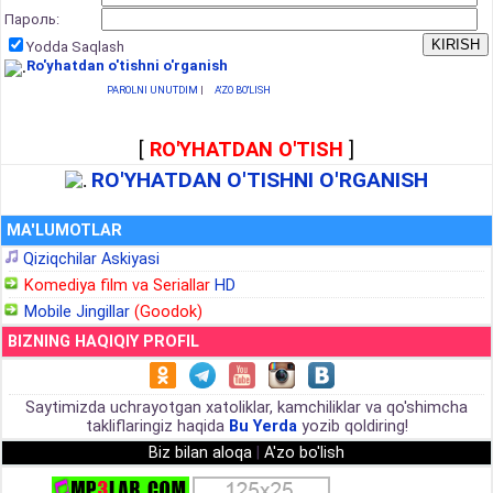
Пароль:
Yodda Saqlash
Ro'yhatdan o'tishni o'rganish
PAROLNI UNUTDIM
|
A'ZO BO'LISH
[
RO'YHATDAN O'TISH
]
RO'YHATDAN O'TISHNI O'RGANISH
MA'LUMOTLAR
Qiziqchilar Askiyasi
Komediya film va Seriallar
HD
Mobile Jingillar
(Goodok)
BIZNING HAQIQIY PROFIL
Saytimizda uchrayotgan xatoliklar, kamchiliklar va qo'shimcha
takliflaringiz haqida
Bu Yerda
yozib qoldiring!
Biz bilan aloqa
|
A'zo bo'lish