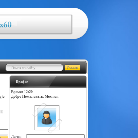
Профил
Время: 12:20
giz
Добро Пожаловать, Mexmon
LE
Логин: