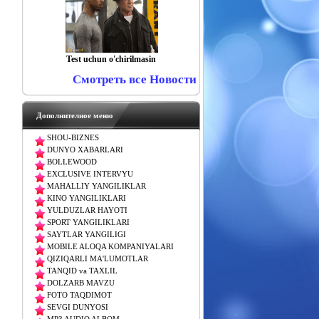
Test uchun o'chirilmasin
Смотреть все Новости
Дополнителное меню
SHOU-BIZNES
DUNYO XABARLARI
BOLLEWOOD
EXCLUSIVE INTERVYU
MAHALLIY YANGILIKLAR
KINO YANGILIKLARI
YULDUZLAR HAYOTI
SPORT YANGILIKLARI
SAYTLAR YANGILIGI
MOBILE ALOQA KOMPANIYALARI
QIZIQARLI MA'LUMOTLAR
TANQID va TAXLIL
DOLZARB MAVZU
FOTO TAQDIMOT
SEVGI DUNYOSI