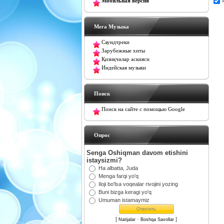
Мобильная версия
Мега Музыка
Саундтреки
Зарубежные хиты
Қизиқчилар аскияси
Индейская музыки
Поиск
Поиск на сайте с помощью Google
Oпрос
Senga Oshiqman davom etishini
istaysizmi?
Ha albatta, Juda
Menga farqi yo'q
Iloji bo'lsa voqealar rivojini yozing
Buni bizga keragi yo'q
Umuman istamaymiz
[
·
]
Natijalar
Boshqa Savollar