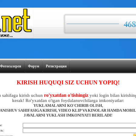
Фотогалерея
Форум
Регистрация
KIRISH HUQUQI SIZ UCHUN YOPIQ!
ro'yxatdan o'tishingiz
 sahifaga kirish uchun
yoki login bilan kirishin
kerak! Ro'yxatdan o'tgan foydalanuvchilarga imkoniyatlar:
YUKLAMALARNI KO`CHIRIB OLISH,
ANISHUV SAHIFASIGA KIRISH, VIDEO KLIP VA KINOLAR HAMDA MOBI
JAVALARNI YUKLASH IMKONIYATI BERILADI!
н:
ль: