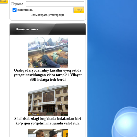
Пароль:
запомнить
Забыл пароль
|
Регистрация
Новости сайта
Qashqadaryoda ruhiy kasallar oyoq ostida
yotgani tasvirlangan video tarqaldi. Viloyat
SSB holatga izoh berdi
Shahrisabzdagi bog‘chada bolalardan biri
ko‘p qon yo‘qotishi natijasida vafot etdi.