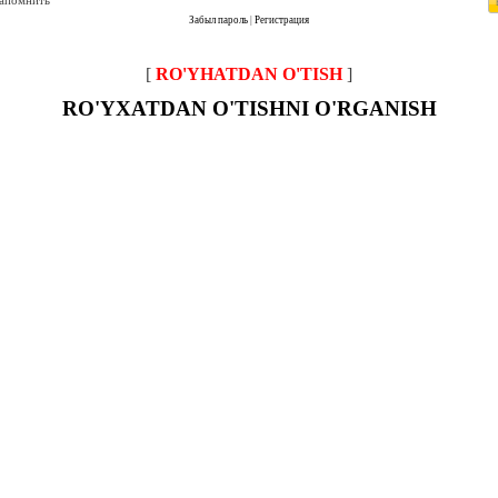
запомнить
Забыл пароль
|
Регистрация
[
RO'YHATDAN O'TISH
]
RO'YXATDAN O'TISHNI O'RGANISH