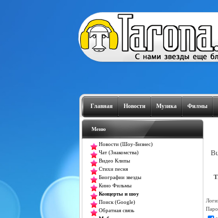
Главная
Новости
Музика
Филмы
Меню
Новости (Шоу-Бизнес)
Bu
Чат (Знакомства)
Видео Клипы
Стихи песня
T
Биографии звезды
Кино Фильмы
Концерты и шоу
Логи
Поиск (Google)
Паро
Обратная связь