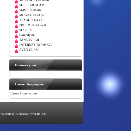
MP3 AUDIO ALBOM
SHERLAR OLAMI
SMS SHERLAR
MOBILE ALOQA
TEXNOLOGIYA
FIKR MULOXAZA
SOG'LIK
ComedyUz
TANLOVLAR
INTERNET TARMOG'I
AVTO OLAM
Новинка у нас
Самое Популярное
Самое Популярное
предназначены исключительно для
|