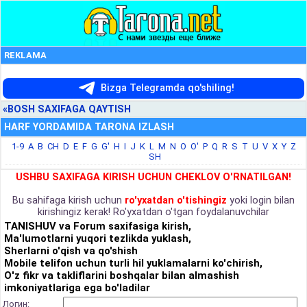
REKLAMA
Bizga Telegramda qo'shiling!
«BOSH SAXIFAGA QAYTISH
HARF YORDAMIDA TARONA IZLASH
1-9
A
B
CH
D
E
F
G
G'
H
I
J
K
L
M
N
O
O'
P
Q
R
S
T
U
V
X
Y
Z
SH
USHBU SAXIFAGA KIRISH UCHUN CHEKLOV O'RNATILGAN!
Bu sahifaga kirish uchun
ro'yxatdan o'tishingiz
yoki login bilan
kirishingiz kerak! Ro'yxatdan o'tgan foydalanuvchilar
TANISHUV va Forum saxifasiga kirish,
Ma'lumotlarni yuqori tezlikda yuklash,
Sherlarni o'qish va qo'shish
Mobile telifon uchun turli hil yuklamalarni ko'chirish,
O'z fikr va takliflarini boshqalar bilan almashish
imkoniyatlariga ega bo'ladilar
Логин: