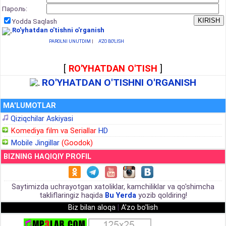
Пароль:
Yodda Saqlash
Ro'yhatdan o'tishni o'rganish
PAROLNI UNUTDIM
|
A'ZO BO'LISH
[
RO'YHATDAN O'TISH
]
RO'YHATDAN O'TISHNI O'RGANISH
MA'LUMOTLAR
Qiziqchilar Askiyasi
Komediya film va Seriallar
HD
Mobile Jingillar
(Goodok)
BIZNING HAQIQIY PROFIL
Saytimizda uchrayotgan xatoliklar, kamchiliklar va qo'shimcha
takliflaringiz haqida
Bu Yerda
yozib qoldiring!
Biz bilan aloqa
|
A'zo bo'lish