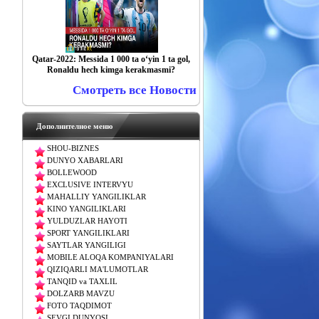
Qatar-2022: Messida 1 000 ta o‘yin 1 ta gol,
Ronaldu hech kimga kerakmasmi?
Смотреть все Новости
Дополнителное меню
SHOU-BIZNES
DUNYO XABARLARI
BOLLEWOOD
EXCLUSIVE INTERVYU
MAHALLIY YANGILIKLAR
KINO YANGILIKLARI
YULDUZLAR HAYOTI
SPORT YANGILIKLARI
SAYTLAR YANGILIGI
MOBILE ALOQA KOMPANIYALARI
QIZIQARLI MA'LUMOTLAR
TANQID va TAXLIL
DOLZARB MAVZU
FOTO TAQDIMOT
SEVGI DUNYOSI