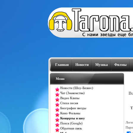
Главная
Новости
Музика
Филмы
Меню
Новости (Шоу-Бизнес)
Bu
Чат (Знакомства)
Видео Клипы
Стихи песня
T
Биографии звезды
Кино Фильмы
Концерты и шоу
Логи
Поиск (Google)
Паро
Обратная связь