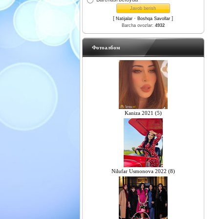
[
·
]
Natijalar
Boshqa Savollar
Barcha ovozlar:
4932
Фотоалбом
Kaniza 2021 (5)
Nilufar Usmonova 2022 (8)