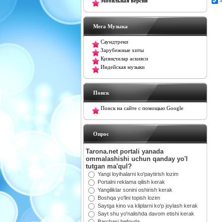
Мобильная версия
Мега Музыка
Саундтреки
Зарубежные хиты
Қизиқчилар аскияси
Индейская музыки
Поиск
Поиск на сайте с помощью Google
Oпрос
Tarona.net portali yanada
ommalashishi uchun qanday yo'l
tutgan ma'qul?
Yangi loyihalarni ko'paytirish lozim
Portalni reklama qilish kerak
Yangiliklar sonini oshirish kerak
Boshqa yo'lini topish lozim
Saytga kino va kliplarni ko'p joylash kerak
Sayt shu yo'nalishda davom etishi kerak
Barchasi befoyda