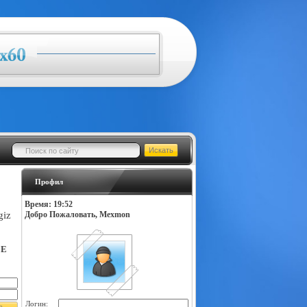
Профил
Время: 19:52
giz
Добро Пожаловать, Mexmon
LE
Логин: