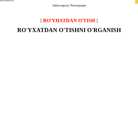
запомнить
Забыл пароль
|
Регистрация
[
RO'YHATDAN O'TISH
]
RO'YXATDAN O'TISHNI O'RGANISH