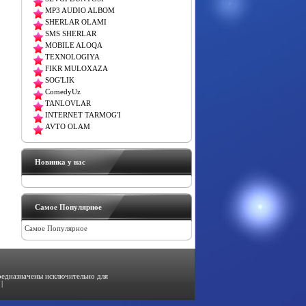
MP3 AUDIO ALBOM
SHERLAR OLAMI
SMS SHERLAR
MOBILE ALOQA
TEXNOLOGIYA
FIKR MULOXAZA
SOG'LIK
ComedyUz
TANLOVLAR
INTERNET TARMOG'I
AVTO OLAM
Новинка у нас
Самое Популярное
Самое Популярное
предназначены исключительно для
|