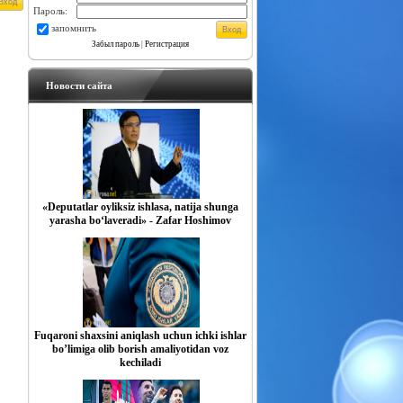
Пароль:
запомнить
Забыл пароль
|
Регистрация
Новости сайта
«Deputatlar oyliksiz ishlasa, natija shunga
yarasha bo‘laveradi» - Zafar Hoshimov
Fuqaroni shaxsini aniqlash uchun ichki ishlar
boʼlimiga olib borish amaliyotidan voz
kechiladi