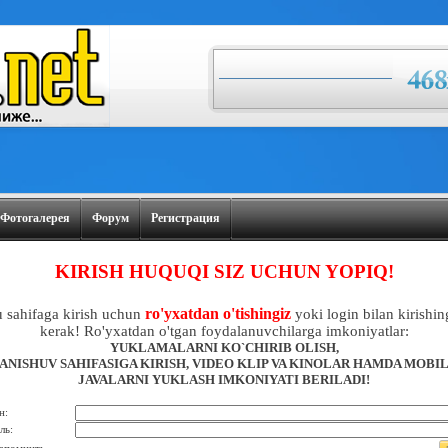
Фотогалерея
Форум
Регистрация
KIRISH HUQUQI SIZ UCHUN YOPIQ!
ro'yxatdan o'tishingiz
 sahifaga kirish uchun
yoki login bilan kirishin
kerak! Ro'yxatdan o'tgan foydalanuvchilarga imkoniyatlar:
YUKLAMALARNI KO`CHIRIB OLISH,
ANISHUV SAHIFASIGA KIRISH, VIDEO KLIP VA KINOLAR HAMDA MOBI
JAVALARNI YUKLASH IMKONIYATI BERILADI!
н:
ль: