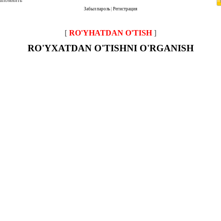
запомнить
Забыл пароль
|
Регистрация
[
RO'YHATDAN O'TISH
]
RO'YXATDAN O'TISHNI O'RGANISH