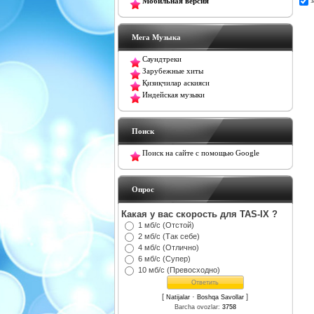
Мобильная версия
Мега Музыка
Саундтреки
Зарубежные хиты
Қизиқчилар аскияси
Индейская музыки
Поиск
Поиск на сайте с помощью Google
Oпрос
Какая у вас скорость для TAS-IX ?
1 мб/с (Отстой)
2 мб/с (Так себе)
4 мб/с (Отлично)
6 мб/с (Супер)
10 мб/с (Превосходно)
[
·
]
Natijalar
Boshqa Savollar
Barcha ovozlar:
3758