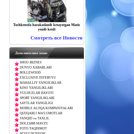
Toshkentda harakatlanib ketayotgan Matiz
yonib ketdi
Смотреть все Новости
Дополнителное меню
SHOU-BIZNES
DUNYO XABARLARI
BOLLEWOOD
EXCLUSIVE INTERVYU
MAHALLIY YANGILIKLAR
KINO YANGILIKLARI
YULDUZLAR HAYOTI
SPORT YANGILIKLARI
SAYTLAR YANGILIGI
MOBILE ALOQA KOMPANIYALARI
QIZIQARLI MA'LUMOTLAR
TANQID va TAXLIL
DOLZARB MAVZU
FOTO TAQDIMOT
SEVGI DUNYOSI