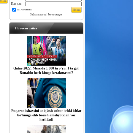
Пароль:
запомнить
Забыл пароль
|
Регистрация
Новости сайта
Qatar-2022: Messida 1 000 ta o‘yin 1 ta gol,
Ronaldu hech kimga kerakmasmi?
Fuqaroni shaxsini aniqlash uchun ichki ishlar
boʼlimiga olib borish amaliyotidan voz
kechiladi