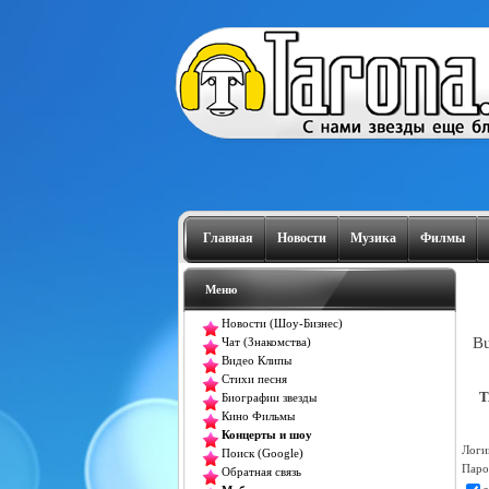
Главная
Новости
Музика
Филмы
Меню
Новости (Шоу-Бизнес)
Bu
Чат (Знакомства)
Видео Клипы
Стихи песня
T
Биографии звезды
Кино Фильмы
Концерты и шоу
Логи
Поиск (Google)
Паро
Обратная связь