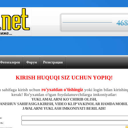
Фотогалерея
Форум
Регистрация
KIRISH HUQUQI SIZ UCHUN YOPIQ!
ro'yxatdan o'tishingiz
 sahifaga kirish uchun
yoki login bilan kirishin
kerak! Ro'yxatdan o'tgan foydalanuvchilarga imkoniyatlar:
YUKLAMALARNI KO`CHIRIB OLISH,
ANISHUV SAHIFASIGA KIRISH, VIDEO KLIP VA KINOLAR HAMDA MOBI
JAVALARNI YUKLASH IMKONIYATI BERILADI!
н:
ль: