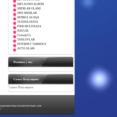
MP3 AUDIO ALBOM
SHERLAR OLAMI
SMS SHERLAR
MOBILE ALOQA
TEXNOLOGIYA
FIKR MULOXAZA
SOG'LIK
ComedyUz
TANLOVLAR
INTERNET TARMOG'I
AVTO OLAM
Новинка у нас
Самое Популярное
Самое Популярное
предназначены исключительно для
|