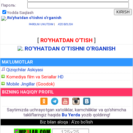
Пароль:
Yodda Saqlash
Ro'yhatdan o'tishni o'rganish
PAROLNI UNUTDIM
|
A'ZO BO'LISH
[
RO'YHATDAN O'TISH
]
RO'YHATDAN O'TISHNI O'RGANISH
MA'LUMOTLAR
Qiziqchilar Askiyasi
Komediya film va Seriallar
HD
Mobile Jingillar
(Goodok)
BIZNING HAQIQIY PROFIL
Saytimizda uchrayotgan xatoliklar, kamchiliklar va qo'shimcha
takliflaringiz haqida
Bu Yerda
yozib qoldiring!
Biz bilan aloqa
|
A'zo bo'lish