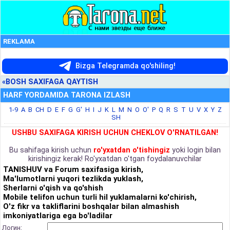
REKLAMA
Bizga Telegramda qo'shiling!
«BOSH SAXIFAGA QAYTISH
HARF YORDAMIDA TARONA IZLASH
1-9
A
B
CH
D
E
F
G
G'
H
I
J
K
L
M
N
O
O'
P
Q
R
S
T
U
V
X
Y
Z
SH
USHBU SAXIFAGA KIRISH UCHUN CHEKLOV O'RNATILGAN!
Bu sahifaga kirish uchun
ro'yxatdan o'tishingiz
yoki login bilan
kirishingiz kerak! Ro'yxatdan o'tgan foydalanuvchilar
TANISHUV va Forum saxifasiga kirish,
Ma'lumotlarni yuqori tezlikda yuklash,
Sherlarni o'qish va qo'shish
Mobile telifon uchun turli hil yuklamalarni ko'chirish,
O'z fikr va takliflarini boshqalar bilan almashish
imkoniyatlariga ega bo'ladilar
Логин: