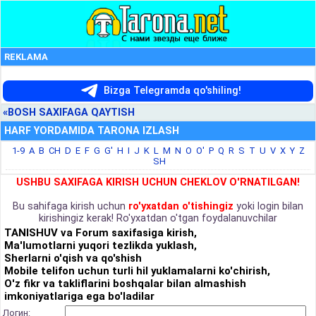
REKLAMA
Bizga Telegramda qo'shiling!
«BOSH SAXIFAGA QAYTISH
HARF YORDAMIDA TARONA IZLASH
1-9
A
B
CH
D
E
F
G
G'
H
I
J
K
L
M
N
O
O'
P
Q
R
S
T
U
V
X
Y
Z
SH
USHBU SAXIFAGA KIRISH UCHUN CHEKLOV O'RNATILGAN!
Bu sahifaga kirish uchun
ro'yxatdan o'tishingiz
yoki login bilan
kirishingiz kerak! Ro'yxatdan o'tgan foydalanuvchilar
TANISHUV va Forum saxifasiga kirish,
Ma'lumotlarni yuqori tezlikda yuklash,
Sherlarni o'qish va qo'shish
Mobile telifon uchun turli hil yuklamalarni ko'chirish,
O'z fikr va takliflarini boshqalar bilan almashish
imkoniyatlariga ega bo'ladilar
Логин: