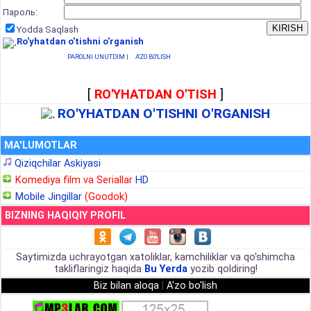
Пароль:
Yodda Saqlash
Ro'yhatdan o'tishni o'rganish
PAROLNI UNUTDIM
|
A'ZO BO'LISH
[
RO'YHATDAN O'TISH
]
RO'YHATDAN O'TISHNI O'RGANISH
MA'LUMOTLAR
Qiziqchilar Askiyasi
Komediya film va Seriallar
HD
Mobile Jingillar
(Goodok)
BIZNING HAQIQIY PROFIL
Saytimizda uchrayotgan xatoliklar, kamchiliklar va qo'shimcha
takliflaringiz haqida
Bu Yerda
yozib qoldiring!
Biz bilan aloqa
|
A'zo bo'lish