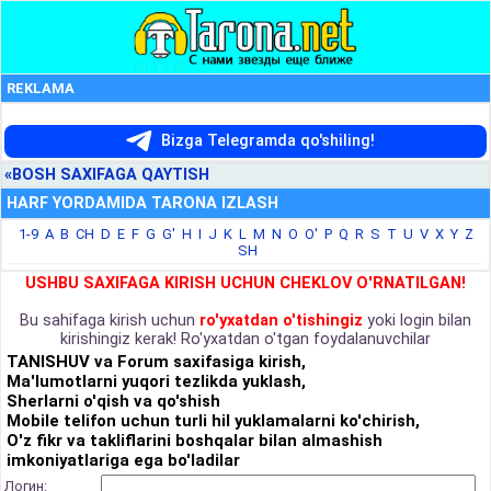
REKLAMA
Bizga Telegramda qo'shiling!
«BOSH SAXIFAGA QAYTISH
HARF YORDAMIDA TARONA IZLASH
1-9
A
B
CH
D
E
F
G
G'
H
I
J
K
L
M
N
O
O'
P
Q
R
S
T
U
V
X
Y
Z
SH
USHBU SAXIFAGA KIRISH UCHUN CHEKLOV O'RNATILGAN!
Bu sahifaga kirish uchun
ro'yxatdan o'tishingiz
yoki login bilan
kirishingiz kerak! Ro'yxatdan o'tgan foydalanuvchilar
TANISHUV va Forum saxifasiga kirish,
Ma'lumotlarni yuqori tezlikda yuklash,
Sherlarni o'qish va qo'shish
Mobile telifon uchun turli hil yuklamalarni ko'chirish,
O'z fikr va takliflarini boshqalar bilan almashish
imkoniyatlariga ega bo'ladilar
Логин: