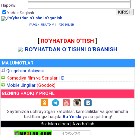
Пароль:
Yodda Saqlash
Ro'yhatdan o'tishni o'rganish
PAROLNI UNUTDIM
|
A'ZO BO'LISH
[
RO'YHATDAN O'TISH
]
RO'YHATDAN O'TISHNI O'RGANISH
MA'LUMOTLAR
Qiziqchilar Askiyasi
Komediya film va Seriallar
HD
Mobile Jingillar
(Goodok)
BIZNING HAQIQIY PROFIL
Saytimizda uchrayotgan xatoliklar, kamchiliklar va qo'shimcha
takliflaringiz haqida
Bu Yerda
yozib qoldiring!
Biz bilan aloqa
|
A'zo bo'lish