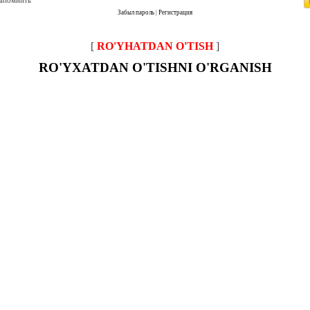
запомнить
Забыл пароль
|
Регистрация
[
RO'YHATDAN O'TISH
]
RO'YXATDAN O'TISHNI O'RGANISH