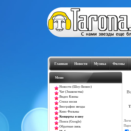
Главная
Новости
Музика
Филмы
Меню
Новости (Шоу-Бизнес)
Bu
Чат (Знакомства)
Видео Клипы
Стихи песня
T
Биографии звезды
Кино Фильмы
Концерты и шоу
Логи
Поиск (Google)
Паро
Обратная связь