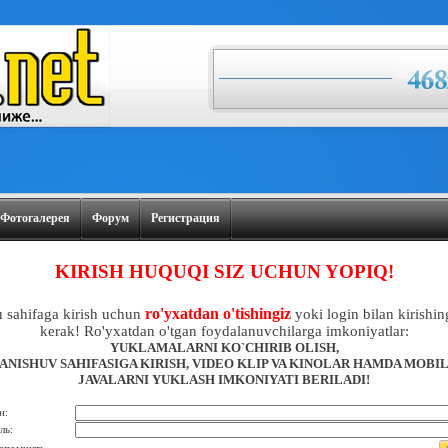
Фотогалерея
Форум
Регистрация
KIRISH HUQUQI SIZ UCHUN YOPIQ!
ro'yxatdan o'tishingiz
 sahifaga kirish uchun
yoki login bilan kirishin
kerak! Ro'yxatdan o'tgan foydalanuvchilarga imkoniyatlar:
YUKLAMALARNI KO`CHIRIB OLISH,
ANISHUV SAHIFASIGA KIRISH, VIDEO KLIP VA KINOLAR HAMDA MOBI
JAVALARNI YUKLASH IMKONIYATI BERILADI!
н:
ль: