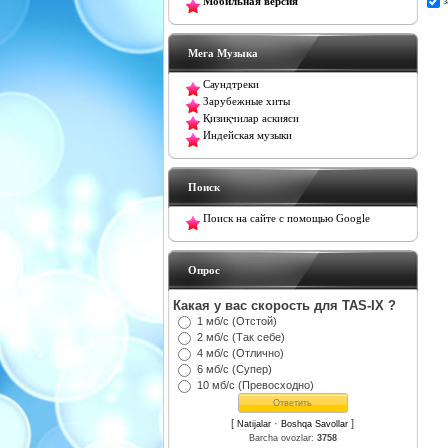
Мобильная версия
Мега Музыка
Саундтреки
Зарубежные хиты
Қизиқчилар аскияси
Индейская музыки
Поиск
Поиск на сайте с помощью Google
Oпрос
Какая у вас скорость для TAS-IX ?
1 мб/с (Отстой)
2 мб/с (Так себе)
4 мб/с (Отлично)
6 мб/с (Супер)
10 мб/с (Превосходно)
[
·
]
Natijalar
Boshqa Savollar
Barcha ovozlar:
3758