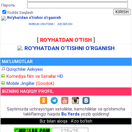
Пароль:
Yodda Saqlash
Ro'yhatdan o'tishni o'rganish
PAROLNI UNUTDIM
|
A'ZO BO'LISH
[
RO'YHATDAN O'TISH
]
RO'YHATDAN O'TISHNI O'RGANISH
MA'LUMOTLAR
Qiziqchilar Askiyasi
Komediya film va Seriallar
HD
Mobile Jingillar
(Goodok)
BIZNING HAQIQIY PROFIL
Saytimizda uchrayotgan xatoliklar, kamchiliklar va qo'shimcha
takliflaringiz haqida
Bu Yerda
yozib qoldiring!
Biz bilan aloqa
|
A'zo bo'lish