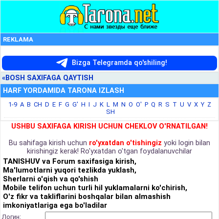
REKLAMA
Bizga Telegramda qo'shiling!
«BOSH SAXIFAGA QAYTISH
HARF YORDAMIDA TARONA IZLASH
1-9
A
B
CH
D
E
F
G
G'
H
I
J
K
L
M
N
O
O'
P
Q
R
S
T
U
V
X
Y
Z
SH
USHBU SAXIFAGA KIRISH UCHUN CHEKLOV O'RNATILGAN!
Bu sahifaga kirish uchun
ro'yxatdan o'tishingiz
yoki login bilan
kirishingiz kerak! Ro'yxatdan o'tgan foydalanuvchilar
TANISHUV va Forum saxifasiga kirish,
Ma'lumotlarni yuqori tezlikda yuklash,
Sherlarni o'qish va qo'shish
Mobile telifon uchun turli hil yuklamalarni ko'chirish,
O'z fikr va takliflarini boshqalar bilan almashish
imkoniyatlariga ega bo'ladilar
Логин: